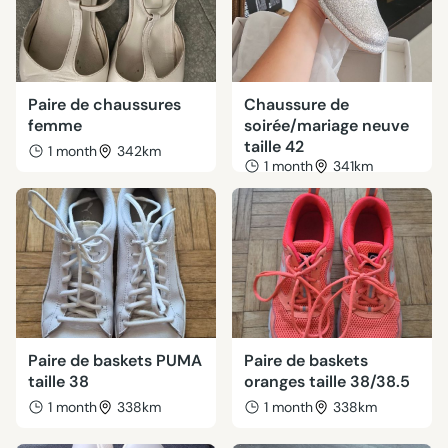
Paire de chaussures
Chaussure de
femme
soirée/mariage neuve
taille 42
1 month
342km
1 month
341km
Paire de baskets PUMA
Paire de baskets
taille 38
oranges taille 38/38.5
1 month
338km
1 month
338km