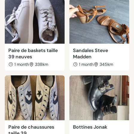
Paire de baskets taille
Sandales Steve
39 neuves
Madden
1 month
338km
1 month
345km
Paire de chaussures
Bottines Jonak
taille 39