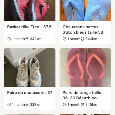
Basket Nike Free - 37.5
Chaussons pattes
Stitch bleus taille 38
1 month
342km
1 month
346km
Paire de chaussures 37
Paire de tongs taille
35-36 Décathlon
1 month
338km
1 month
345km