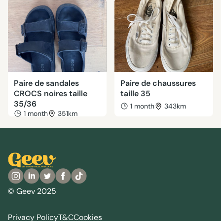
Paire de sandales
Paire de chaussures
CROCS noires taille
taille 35
35/36
1 month
343km
1 month
351km
© Geev 2025
Privacy Policy
T&C
Cookies