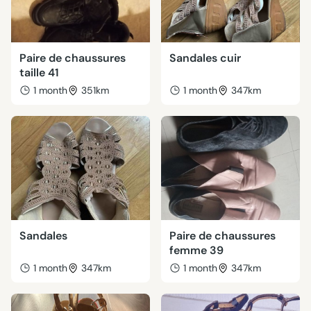
Paire de chaussures
Sandales cuir
taille 41
1 month
351km
1 month
347km
Sandales
Paire de chaussures
femme 39
1 month
347km
1 month
347km