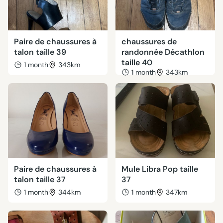
Paire de chaussures à
chaussures de
talon taille 39
randonnée Décathlon
taille 40
1 month
343km
1 month
343km
Paire de chaussures à
Mule Libra Pop taille
talon taille 37
37
1 month
344km
1 month
347km