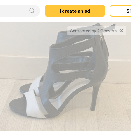
I create an ad
Si
Contacted by 2 Geevers