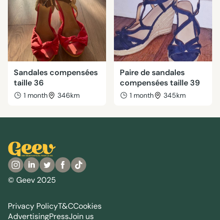
Sandales compensées
Paire de sandales
taille 36
compensées taille 39
1 month
346km
1 month
345km
© Geev 2025
Privacy Policy
T&C
Cookies
Advertising
Press
Join us