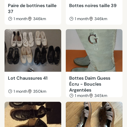
Paire de bottines taille
Bottes noires taille 39
37
1 month
346km
1 month
346km
Lot Chaussures 41
Bottes Daim Guess
Écru - Boucles
Argentées
1 month
350km
1 month
345km