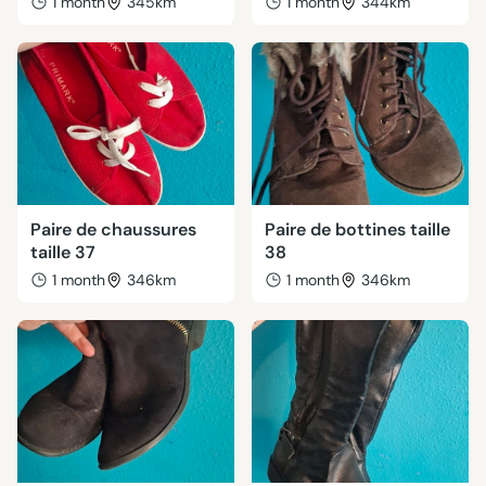
1 month
345km
1 month
344km
Paire de chaussures
Paire de bottines taille
taille 37
38
1 month
346km
1 month
346km