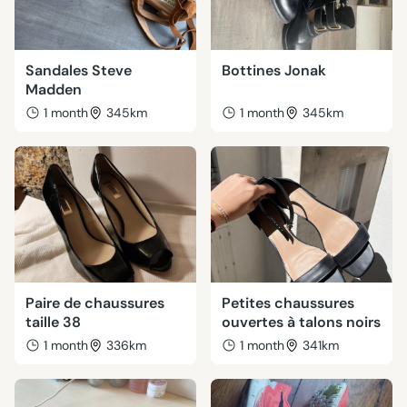
Sandales Steve
Bottines Jonak
Madden
1 month
345km
1 month
345km
Paire de chaussures
Petites chaussures
taille 38
ouvertes à talons noirs
1 month
336km
1 month
341km