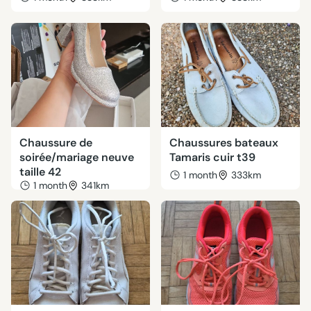
Chaussure de
Chaussures bateaux
soirée/mariage neuve
Tamaris cuir t39
taille 42
1 month
333km
1 month
341km