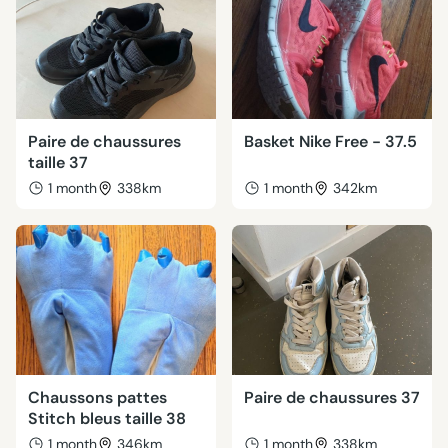
Paire de chaussures
Basket Nike Free - 37.5
taille 37
1 month
338km
1 month
342km
Chaussons pattes
Paire de chaussures 37
Stitch bleus taille 38
1 month
346km
1 month
338km