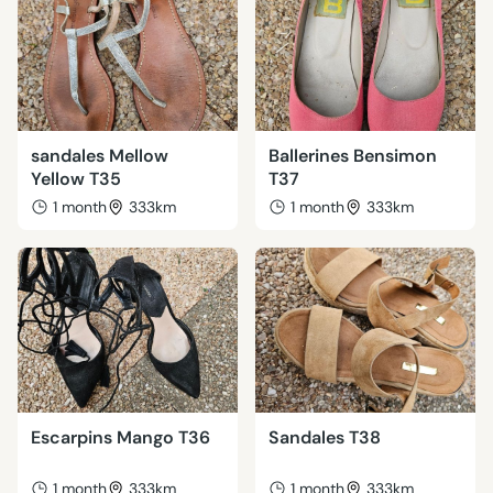
sandales Mellow
Ballerines Bensimon
Yellow T35
T37
1 month
333km
1 month
333km
Escarpins Mango T36
Sandales T38
1 month
333km
1 month
333km