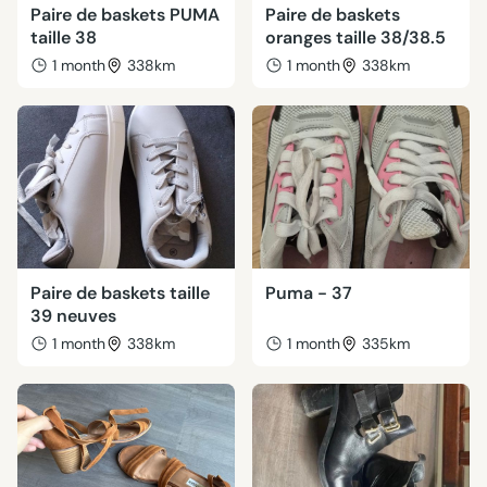
Paire de baskets PUMA
Paire de baskets
taille 38
oranges taille 38/38.5
1 month
338km
1 month
338km
Paire de baskets taille
Puma - 37
39 neuves
1 month
338km
1 month
335km