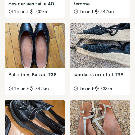
des cerises taille 40
femme
1 month
332km
1 month
342km
Ballerines Balzac T38
sandales crochet T38
1 month
342km
1 month
333km