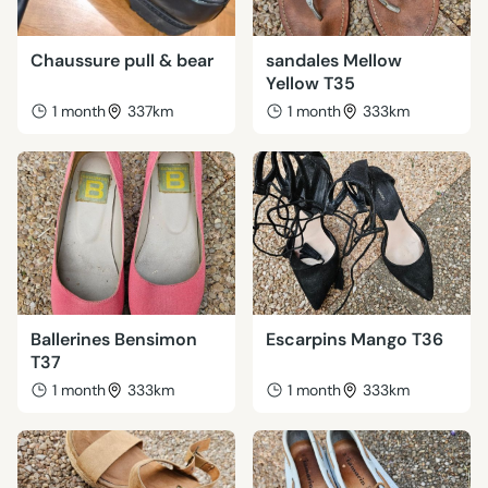
Chaussure pull & bear
sandales Mellow
Yellow T35
1 month
337km
1 month
333km
Ballerines Bensimon
Escarpins Mango T36
T37
1 month
333km
1 month
333km