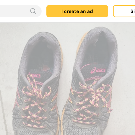
I create an ad
Si