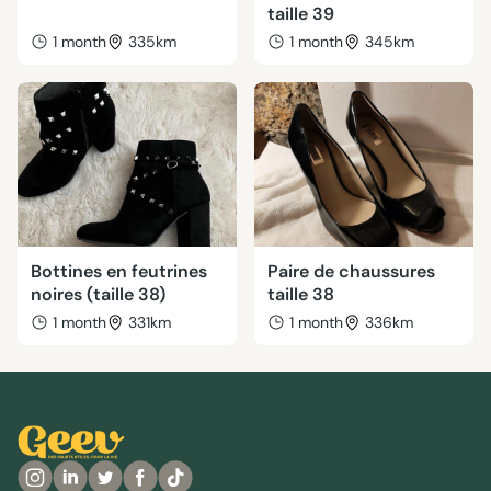
taille 39
1 month
335km
1 month
345km
Bottines en feutrines
Paire de chaussures
noires (taille 38)
taille 38
1 month
331km
1 month
336km