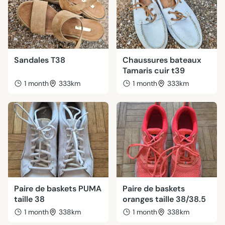
Sandales T38
Chaussures bateaux
Tamaris cuir t39
1 month
333km
1 month
333km
Paire de baskets PUMA
Paire de baskets
taille 38
oranges taille 38/38.5
1 month
338km
1 month
338km