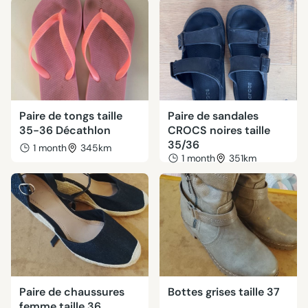
Paire de tongs taille
Paire de sandales
35-36 Décathlon
CROCS noires taille
35/36
1 month
345km
1 month
351km
Paire de chaussures
Bottes grises taille 37
femme taille 36