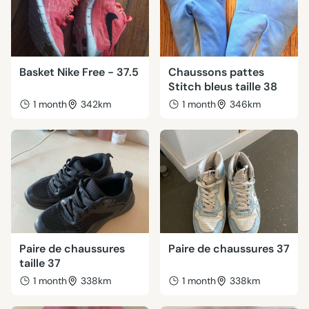
Basket Nike Free - 37.5
Chaussons pattes
Stitch bleus taille 38
1 month
342km
1 month
346km
Paire de chaussures
Paire de chaussures 37
taille 37
1 month
338km
1 month
338km