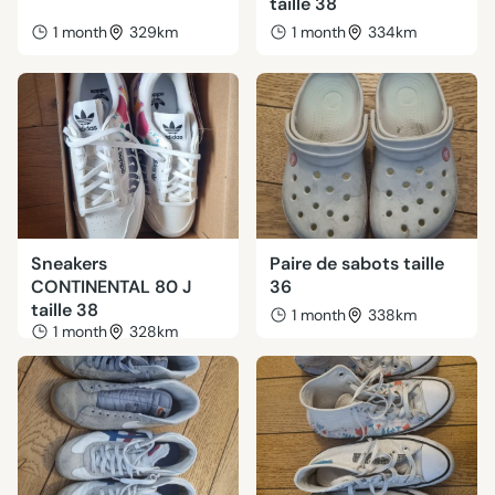
taille 38
1 month
329km
1 month
334km
Sneakers
Paire de sabots taille
CONTINENTAL 80 J
36
taille 38
1 month
338km
1 month
328km