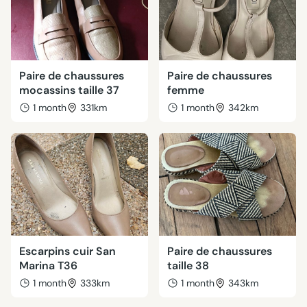
Paire de chaussures
Paire de chaussures
mocassins taille 37
femme
1 month
331km
1 month
342km
Escarpins cuir San
Paire de chaussures
Marina T36
taille 38
1 month
333km
1 month
343km