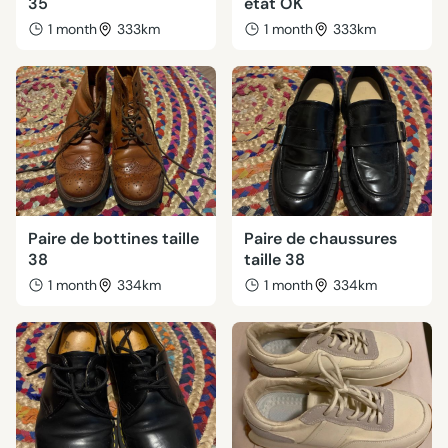
35
état OK
1 month
333km
1 month
333km
Paire de bottines taille
Paire de chaussures
38
taille 38
1 month
334km
1 month
334km