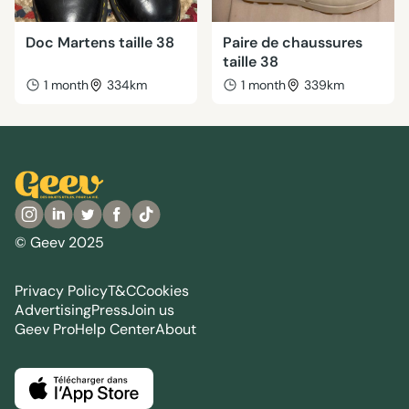
Doc Martens taille 38
Paire de chaussures
taille 38
1 month
334km
1 month
339km
© Geev 2025
Privacy Policy
T&C
Cookies
Advertising
Press
Join us
Geev Pro
Help Center
About