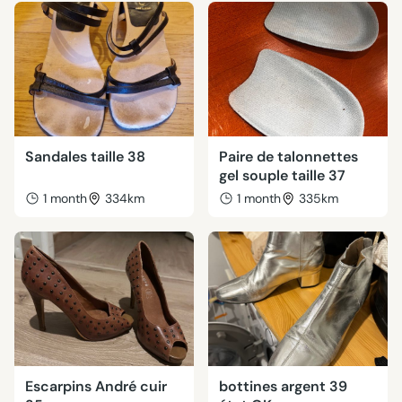
Sandales taille 38
Paire de talonnettes
gel souple taille 37
1 month
334km
1 month
335km
Escarpins André cuir
bottines argent 39