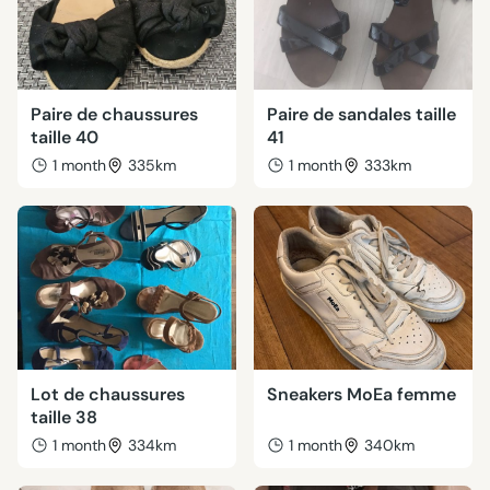
Paire de chaussures
Paire de sandales taille
taille 40
41
1 month
335km
1 month
333km
Lot de chaussures
Sneakers MoEa femme
taille 38
1 month
334km
1 month
340km