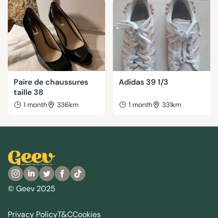
Paire de chaussures
Adidas 39 1/3
taille 38
1 month
336km
1 month
331km
© Geev 2025
Privacy Policy
T&C
Cookies