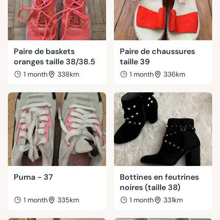
Paire de baskets
Paire de chaussures
oranges taille 38/38.5
taille 39
1 month
338km
1 month
336km
Puma - 37
Bottines en feutrines
noires (taille 38)
1 month
335km
1 month
331km