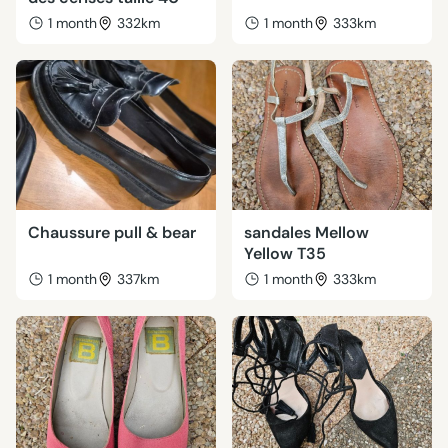
1 month
332km
1 month
333km
Chaussure pull & bear
sandales Mellow
Yellow T35
1 month
337km
1 month
333km