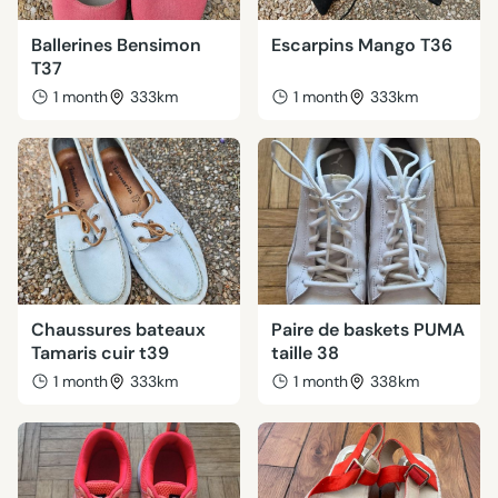
Ballerines Bensimon
Escarpins Mango T36
T37
1 month
333km
1 month
333km
Chaussures bateaux
Paire de baskets PUMA
Tamaris cuir t39
taille 38
1 month
333km
1 month
338km