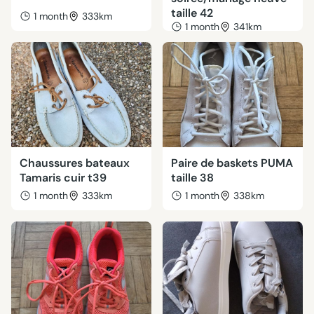
taille 42
1 month
333km
1 month
341km
Chaussures bateaux
Paire de baskets PUMA
Tamaris cuir t39
taille 38
1 month
333km
1 month
338km