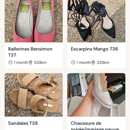
Ballerines Bensimon
Escarpins Mango T36
T37
1 month
333km
1 month
333km
Sandales T38
Chaussure de
soirée/mariage neuve