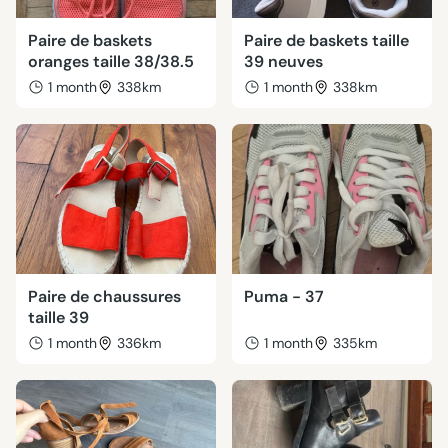
Paire de baskets
Paire de baskets taille
oranges taille 38/38.5
39 neuves
1 month
338km
1 month
338km
Paire de chaussures
Puma - 37
taille 39
1 month
336km
1 month
335km