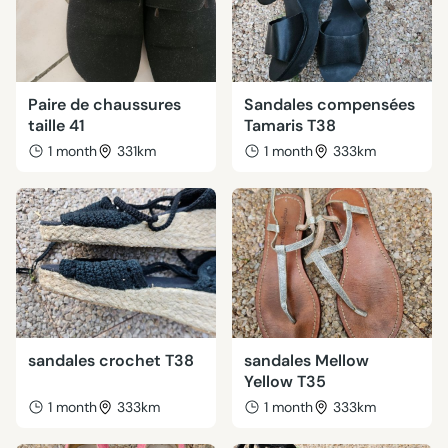
Paire de chaussures
Sandales compensées
taille 41
Tamaris T38
1 month
331km
1 month
333km
sandales crochet T38
sandales Mellow
Yellow T35
1 month
333km
1 month
333km