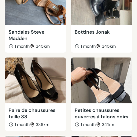
Sandales Steve
Bottines Jonak
Madden
1 month
345km
1 month
345km
Paire de chaussures
Petites chaussures
taille 38
ouvertes à talons noirs
1 month
336km
1 month
341km