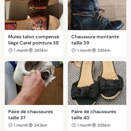
Mules talon compensé
Chaussure montante
liège Carel pointure 38
taille 39
1 month
345km
1 month
335km
Paire de chaussures
Paire de chaussures
taille 37
taille 40
1 month
342km
1 month
335km