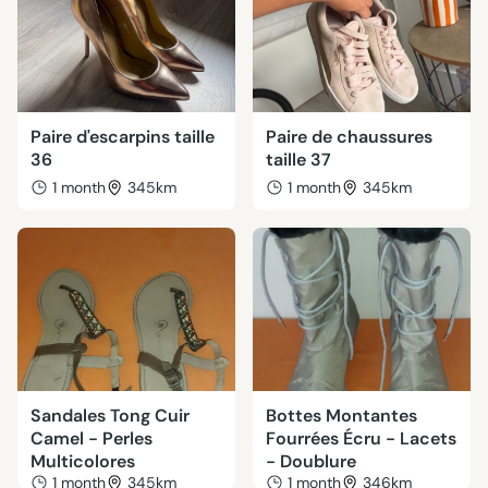
Paire d'escarpins taille
Paire de chaussures
36
taille 37
1 month
345km
1 month
345km
Sandales Tong Cuir
Bottes Montantes
Camel - Perles
Fourrées Écru - Lacets
Multicolores
- Doublure
1 month
345km
1 month
346km