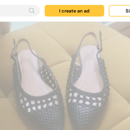
I create an ad
Si