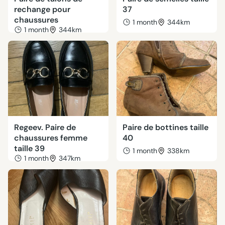
rechange pour
37
chaussures
1 month
344km
1 month
344km
Regeev. Paire de
Paire de bottines taille
chaussures femme
40
taille 39
1 month
338km
1 month
347km