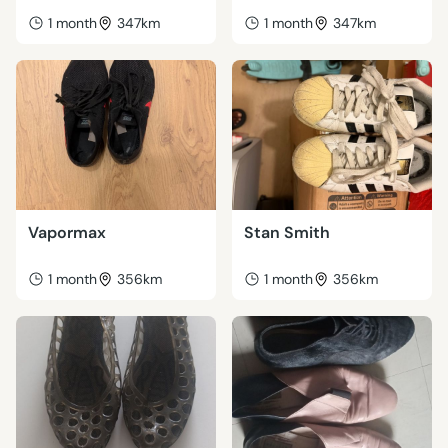
1 month
347km
1 month
347km
Vapormax
Stan Smith
1 month
356km
1 month
356km