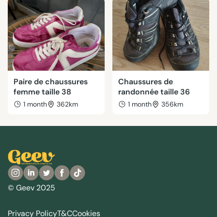
Paire de chaussures
Chaussures de
femme taille 38
randonnée taille 36
1 month
362km
1 month
356km
© Geev 2025
Privacy Policy
T&C
Cookies