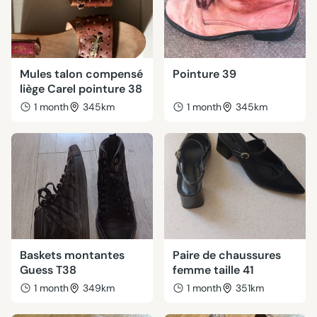
Mules talon compensé
Pointure 39
liège Carel pointure 38
1 month
345km
1 month
345km
Baskets montantes
Paire de chaussures
Guess T38
femme taille 41
1 month
349km
1 month
351km