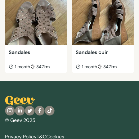
Sandales
Sandales cuir
1 month
347km
1 month
347km
© Geev 2025
Privacy Policy
T&C
Cookies