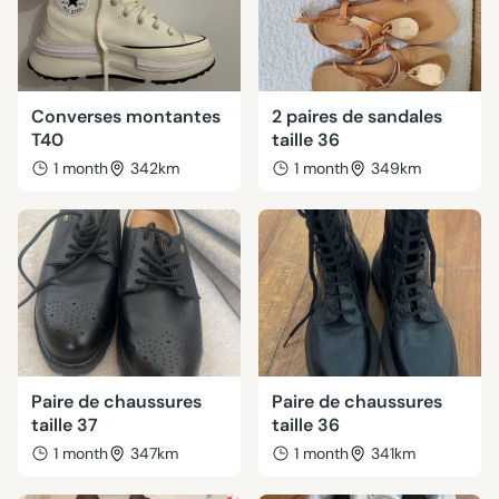
Converses montantes
2 paires de sandales
T40
taille 36
1 month
342km
1 month
349km
Paire de chaussures
Paire de chaussures
taille 37
taille 36
1 month
347km
1 month
341km