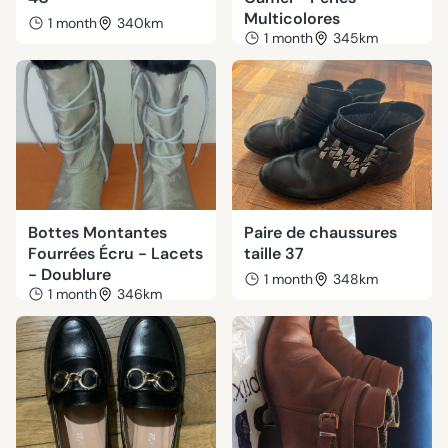
Multicolores
1 month
340km
1 month
345km
Bottes Montantes
Paire de chaussures
Fourrées Écru - Lacets
taille 37
- Doublure
1 month
348km
1 month
346km