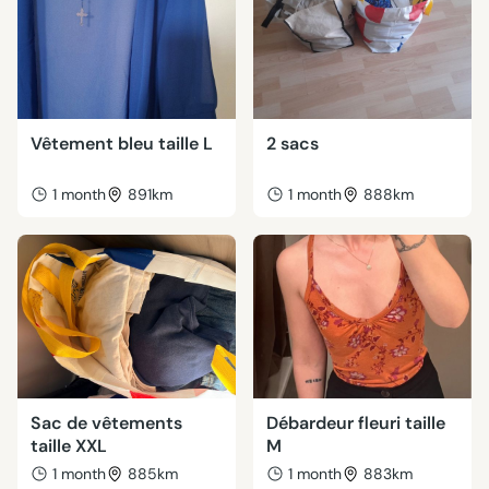
Vêtement bleu taille L
2 sacs
1 month
891km
1 month
888km
Sac de vêtements
Débardeur fleuri taille
taille XXL
M
1 month
885km
1 month
883km