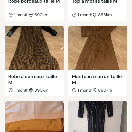
Robe bordeaux taille M
Top à motifs taille M
1 month
890km
1 month
888km
Robe à carreaux taille
Manteau marron taille
M
M
1 month
890km
1 month
890km