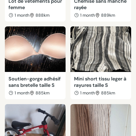
Lot de vêtements pour
Chemise sans manche
femme
rayée
1 month
888km
1 month
889km
Soutien-gorge adhésif
Mini short tissu leger à
sans bretelle taille S
rayures taille S
1 month
885km
1 month
885km