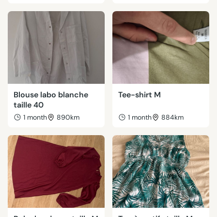
Blouse labo blanche
Tee-shirt M
taille 40
1 month
890km
1 month
884km