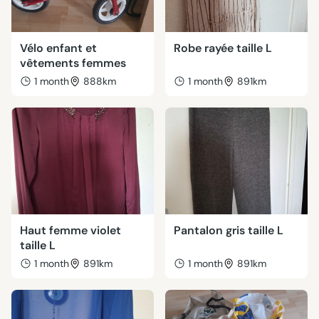
Vélo enfant et
Robe rayée taille L
vêtements femmes
1 month
888km
1 month
891km
Haut femme violet
Pantalon gris taille L
taille L
1 month
891km
1 month
891km