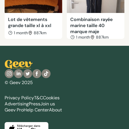
Lot de vêtements
Combinaison rayée
grande taille xl à xxl
marine taille 40
marque maje
1 month
887km
1 month
887km
© Geev 2025
Privacy Policy
T&C
Cookies
Advertising
Press
Join us
Geev Pro
Help Center
About