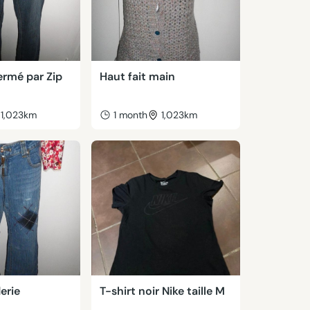
ermé par Zip
Haut fait main
1,023km
1 month
1,023km
erie
T-shirt noir Nike taille M