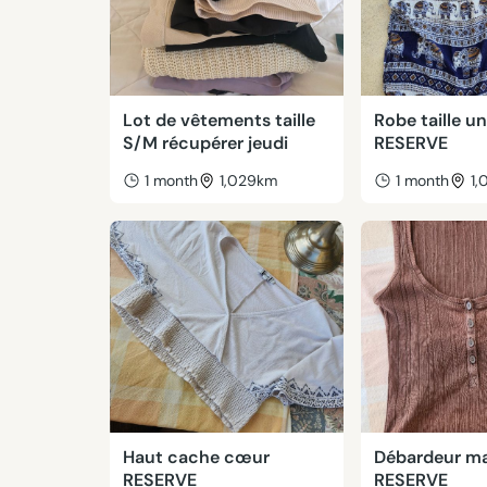
Lot de vêtements taille
Robe taille u
S/M récupérer jeudi
RESERVE
1 month
1,029km
1 month
1
Haut cache cœur
Débardeur m
RESERVE
RESERVE