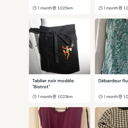
1 month
1,025km
1 month
1
Tablier noir modèle
Débardeur flu
"Bistrot"
1 month
1,023km
1 month
1