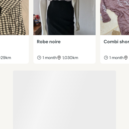
Robe noire
Combi shor
,029km
1 month
1,030km
1 month