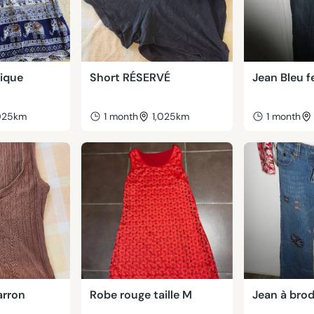
nique
Short RÉSERVÉ
Jean Bleu f
,025km
1 month
1,025km
1 month
arron
Robe rouge taille M
Jean à brod