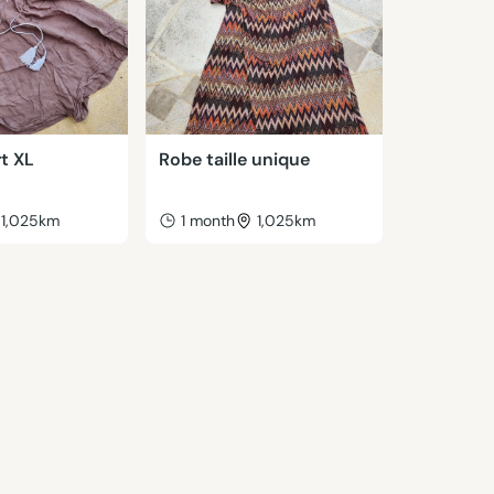
t XL
Robe taille unique
1,025km
1 month
1,025km