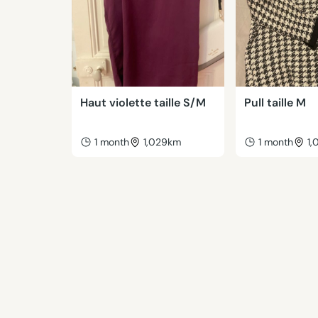
Haut violette taille S/M
Pull taille M
1 month
1,029km
1 month
1