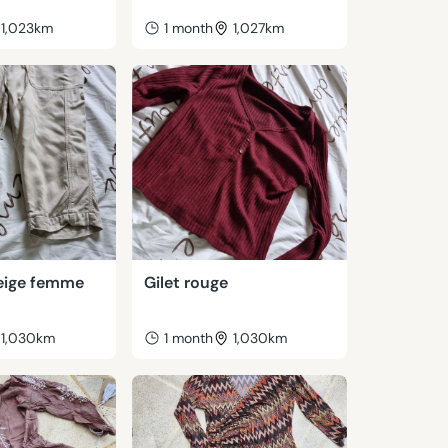
1,023km
1 month
1,027km
eige femme
Gilet rouge
1,030km
1 month
1,030km