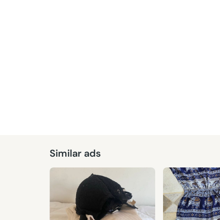
Given
Similar ads