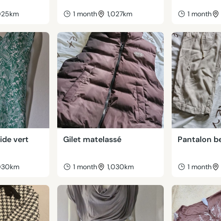
,025km
1 month
1,027km
1 month
ide vert
Gilet matelassé
Pantalon b
,030km
1 month
1,030km
1 month