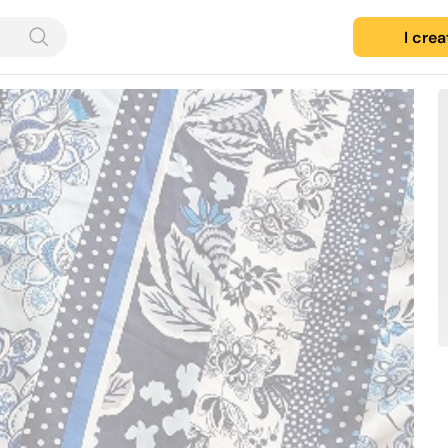
I cre