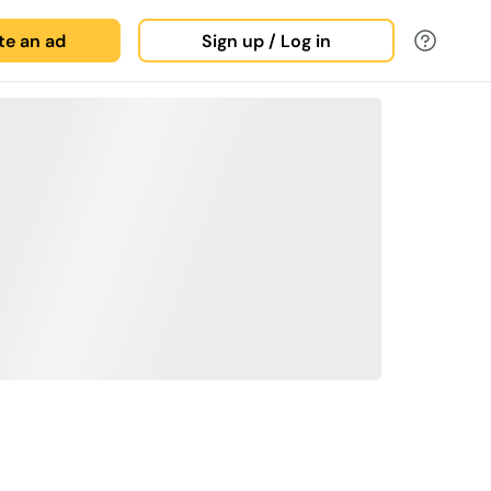
ate an ad
Sign up / Log in