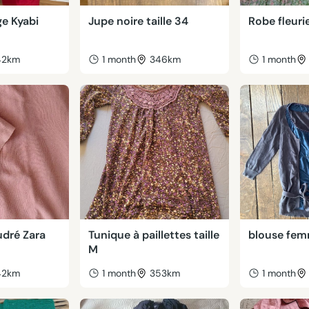
e Kyabi
Jupe noire taille 34
Robe fleurie
42km
1 month
346km
1 month
udré Zara
Tunique à paillettes taille
blouse fem
M
42km
1 month
353km
1 month