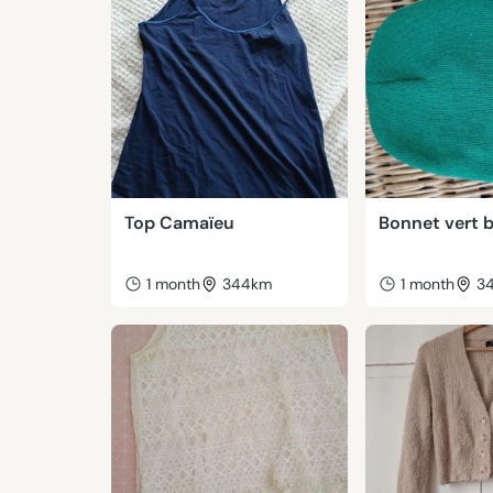
Top Camaïeu
Bonnet vert 
1 month
344km
1 month
3