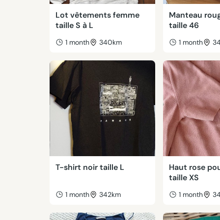
Lot vêtements femme
Manteau roug
taille S à L
taille 46
1 month
340km
1 month
3
T-shirt noir taille L
Haut rose po
taille XS
1 month
342km
1 month
3