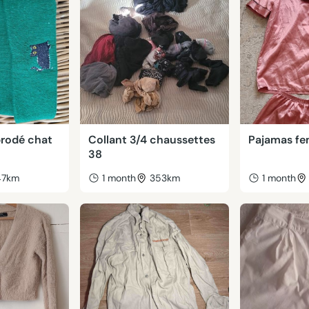
brodé chat
Collant 3/4 chaussettes
Pajamas fe
38
47km
1 month
353km
1 month