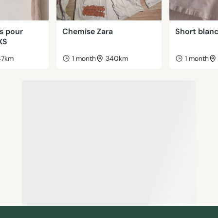
s pour
Chemise Zara
Short blanc
XS
47km
1 month
340km
1 month