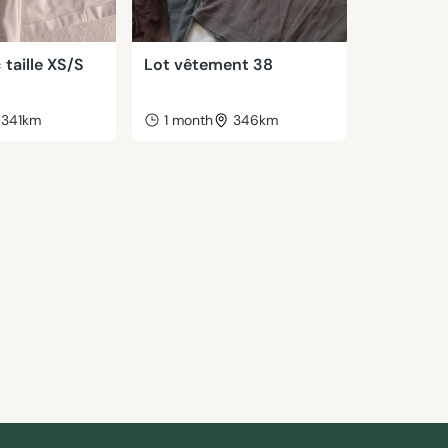
 taille XS/S
Lot vêtement 38
341km
1 month
346km