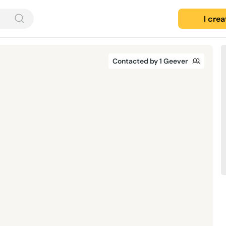
I cre
Contacted by 1 Geever