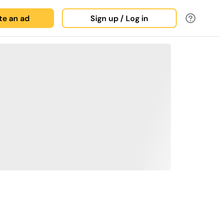
ate an ad
Sign up / Log in