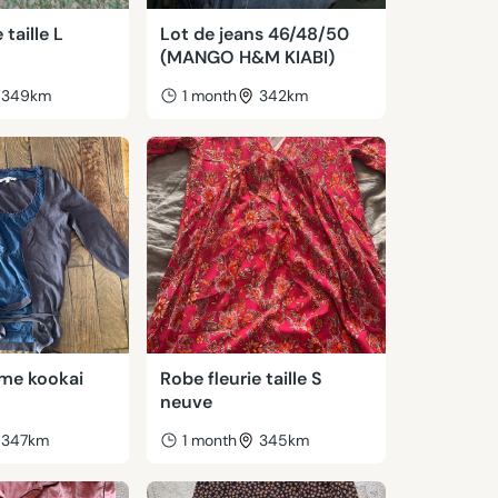
 taille L
Lot de jeans 46/48/50
(MANGO H&M KIABI)
349km
1 month
342km
me kookai
Robe fleurie taille S
neuve
347km
1 month
345km