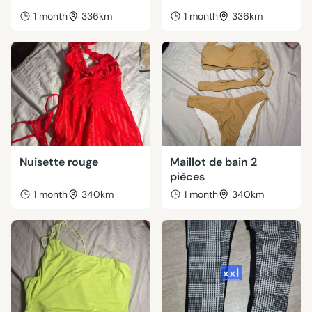
1 month
336km
1 month
336km
Nuisette rouge
Maillot de bain 2
pièces
1 month
340km
1 month
340km