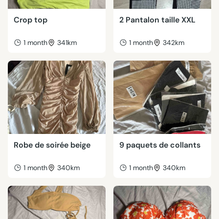
Crop top
2 Pantalon taille XXL
1 month
341km
1 month
342km
Robe de soirée beige
9 paquets de collants
1 month
340km
1 month
340km