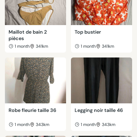
Maillot de bain 2
Top bustier
pièces
1 month
341km
1 month
341km
Robe fleurie taille 36
Legging noir taille 46
1 month
343km
1 month
343km