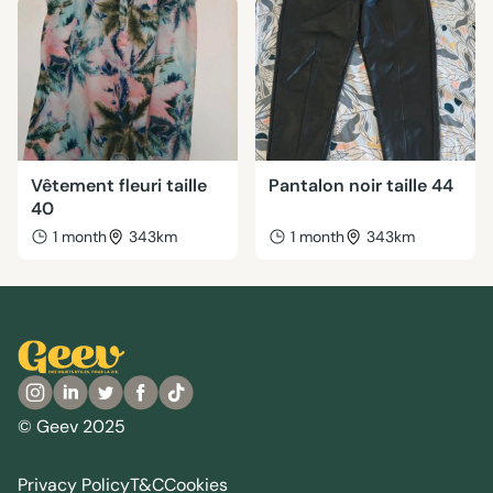
Vêtement fleuri taille
Pantalon noir taille 44
40
1 month
343km
1 month
343km
© Geev 2025
Privacy Policy
T&C
Cookies