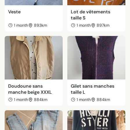
Veste
Lot de vêtements
taille S
1 month
893km
1 month
897km
Doudoune sans
Gilet sans manches
manche beige XXXL
taille L
1 month
884km
1 month
884km