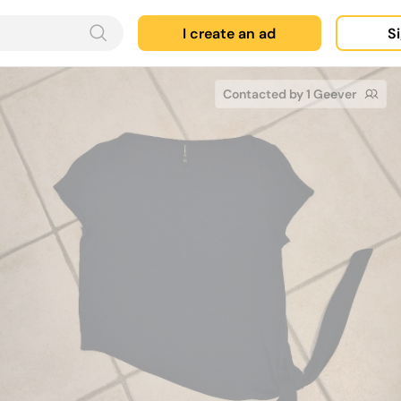
I create an ad
Si
Contacted by 1 Geever