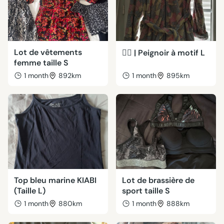
Lot de vêtements
💁‍♀️ | Peignoir à motif L
femme taille S
1 month
892km
1 month
895km
Top bleu marine KIABI
Lot de brassière de
(Taille L)
sport taille S
1 month
880km
1 month
888km