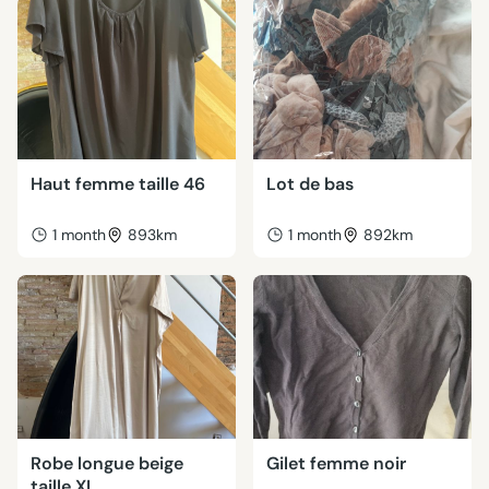
Haut femme taille 46
Lot de bas
1 month
893km
1 month
892km
Robe longue beige
Gilet femme noir
taille XL