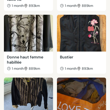
1 month
893km
1 month
889km
Donne haut femme
Bustier
habillée
1 month
889km
1 month
893km