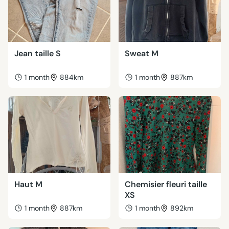
Jean taille S
Sweat M
1 month
884km
1 month
887km
Haut M
Chemisier fleuri taille
XS
1 month
887km
1 month
892km