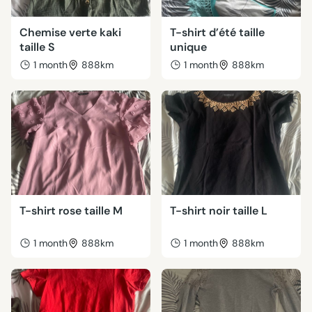
Chemise verte kaki
T-shirt d’été taille
taille S
unique
1 month
888km
1 month
888km
T-shirt rose taille M
T-shirt noir taille L
1 month
888km
1 month
888km