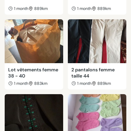
1 month
889km
1 month
889km
Lot vêtements femme
2 pantalons femme
38 - 40
taille 44
1 month
883km
1 month
889km