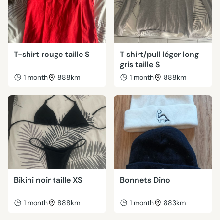
T-shirt rouge taille S
T shirt/pull léger long
gris taille S
1 month
888km
1 month
888km
Bikini noir taille XS
Bonnets Dino
1 month
888km
1 month
883km