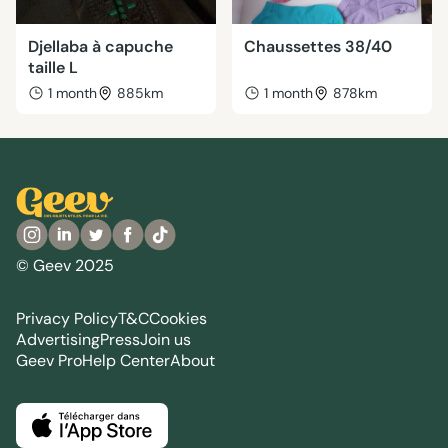
Djellaba à capuche
Chaussettes 38/40
taille L
1 month
885km
1 month
878km
© Geev 2025
Privacy Policy
T&C
Cookies
Advertising
Press
Join us
Geev Pro
Help Center
About