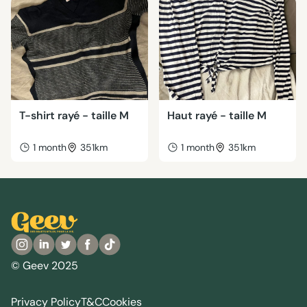
T-shirt rayé - taille M
Haut rayé - taille M
1 month
351km
1 month
351km
© Geev 2025
Privacy Policy
T&C
Cookies