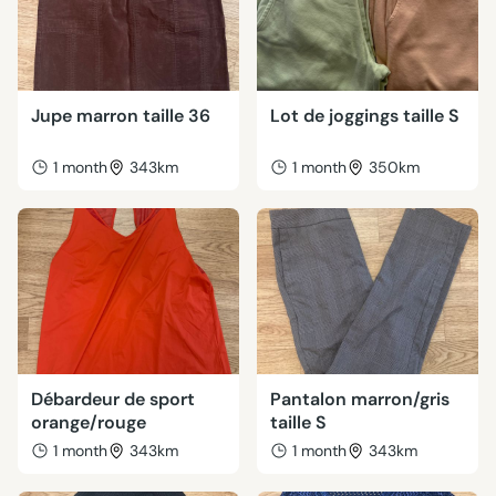
Jupe marron taille 36
Lot de joggings taille S
1 month
343km
1 month
350km
Débardeur de sport
Pantalon marron/gris
orange/rouge
taille S
1 month
343km
1 month
343km