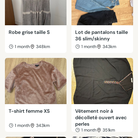
Robe grise taille S
Lot de pantalons taille
36 slim/skinny
1 month
348km
1 month
343km
T-shirt femme XS
Vêtement noir à
décolleté ouvert avec
perles
1 month
343km
1 month
351km