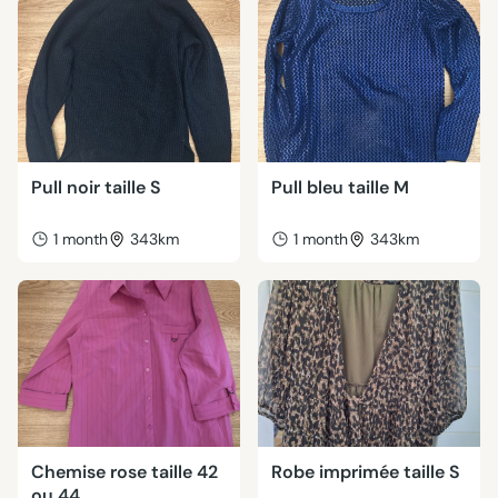
Pull noir taille S
Pull bleu taille M
1 month
343km
1 month
343km
Chemise rose taille 42
Robe imprimée taille S
ou 44