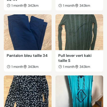
1 month
342km
1 month
343km
Pantalon bleu taille 34
Pull lever vert kaki
taille S
1 month
343km
1 month
343km