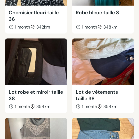
Chemisier fleuri taille
Robe bleue taille S
36
1 month
342km
1 month
348km
Lot robe et miroir taille
Lot de vêtements
38
taille 38
1 month
354km
1 month
354km