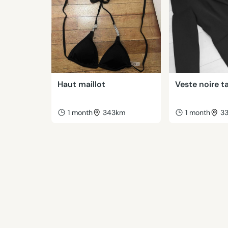
Haut maillot
Veste noire ta
1 month
343km
1 month
3