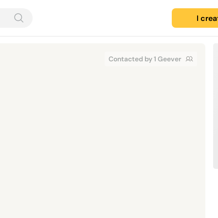
I cre
Contacted by 1 Geever