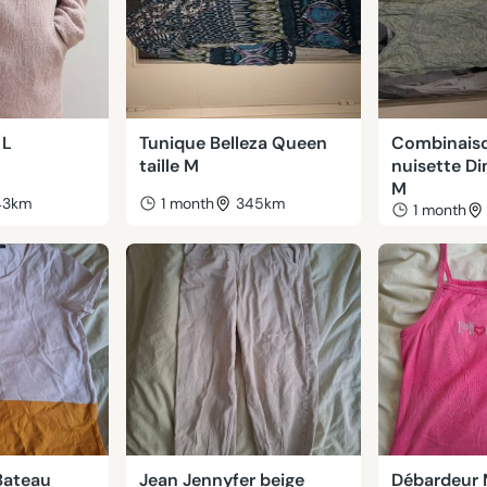
/L
Tunique Belleza Queen
Combinais
taille M
nuisette Di
M
43km
1 month
345km
1 month
 Bateau
Jean Jennyfer beige
Débardeur 