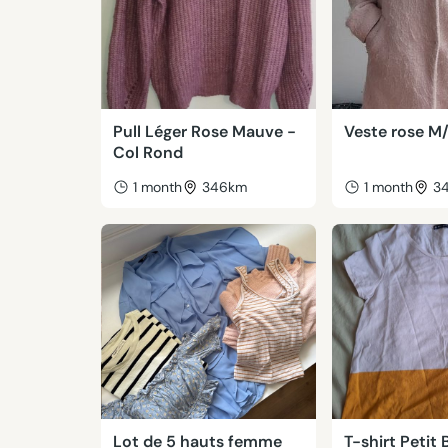
Pull Léger Rose Mauve -
Veste rose M
Col Rond
1 month
346km
1 month
3
Lot de 5 hauts femme
T-shirt Petit