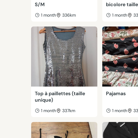
S/M
bicolore taill
1 month
336km
1 month
3
Top à paillettes (taille
Pajamas
unique)
1 month
337km
1 month
3