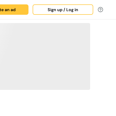
ate an ad
Sign up / Log in