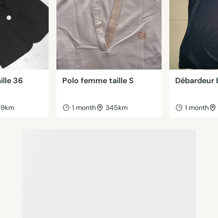
ille 36
Polo femme taille S
Débardeur 
39km
1 month
345km
1 month