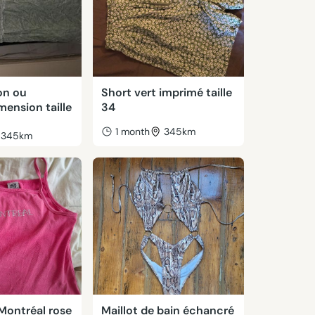
on ou
Short vert imprimé taille
mension taille
34
1 month
345km
345km
Montréal rose
Maillot de bain échancré