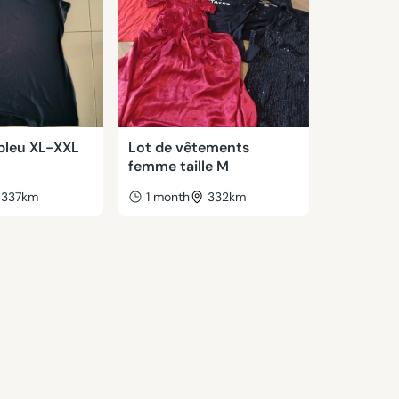
bleu XL-XXL
Lot de vêtements
femme taille M
337km
1 month
332km