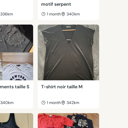
motif serpent
336km
1 month
340km
ments taille S
T-shirt noir taille M
340km
1 month
342km