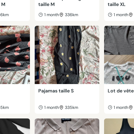
e M
taille M
taille XL
36km
1 month
336km
1 month
Pajamas taille S
Lot de vête
35km
1 month
335km
1 month