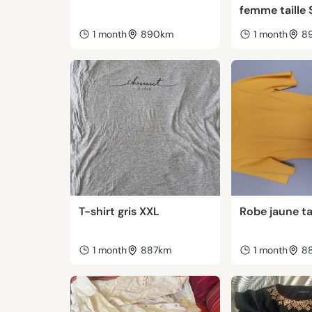
femme taille 
1 month
890km
1 month
8
T-shirt gris XXL
Robe jaune ta
1 month
887km
1 month
8