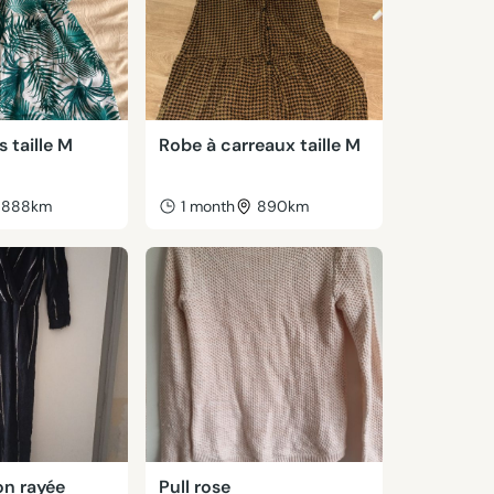
 taille M
Robe à carreaux taille M
888km
1 month
890km
n rayée
Pull rose