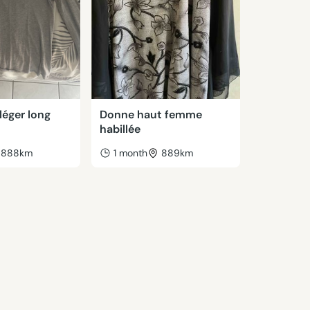
 léger long
Donne haut femme
habillée
888km
1 month
889km