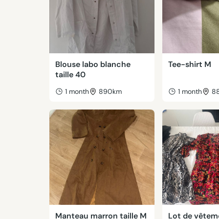
Blouse labo blanche
Tee-shirt M
taille 40
1 month
890km
1 month
8
Manteau marron taille M
Lot de vêtem