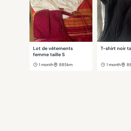
Lot de vêtements
T-shirt noir ta
femme taille S
1 month
885km
1 month
8