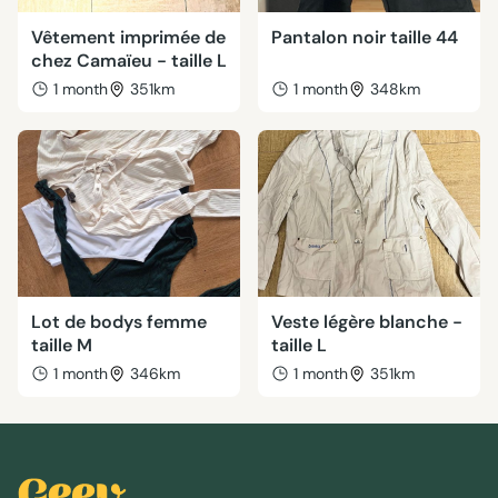
Vêtement imprimée de
Pantalon noir taille 44
chez Camaïeu - taille L
1 month
351km
1 month
348km
Lot de bodys femme
Veste légère blanche -
taille M
taille L
1 month
346km
1 month
351km