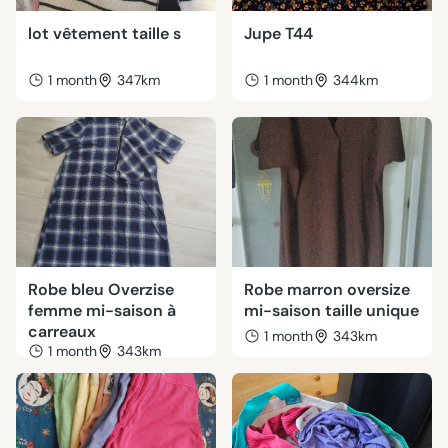
lot vêtement taille s
Jupe T44
1 month
347km
1 month
344km
Robe bleu Overzise
Robe marron oversize
femme mi-saison à
mi-saison taille unique
carreaux
1 month
343km
1 month
343km