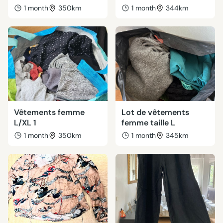
1 month
350km
1 month
344km
Vêtements femme
Lot de vêtements
L/XL 1
femme taille L
1 month
350km
1 month
345km