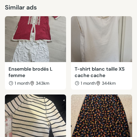
Similar ads
Ensemble brodés L
T-shirt blanc taille XS
femme
cache cache
1 month
343km
1 month
344km