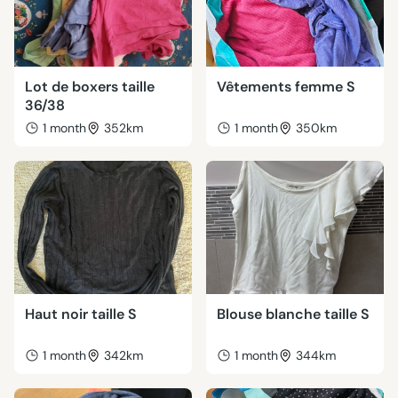
Lot de boxers taille
Vêtements femme S
36/38
1 month
352km
1 month
350km
Haut noir taille S
Blouse blanche taille S
1 month
342km
1 month
344km