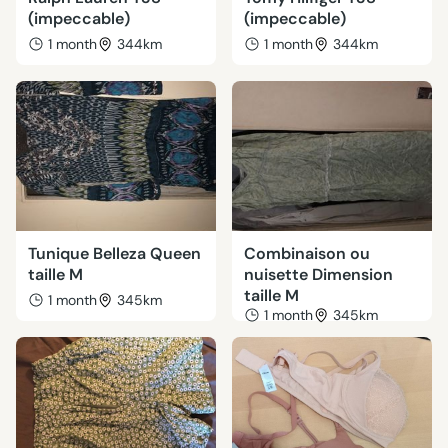
(impeccable)
(impeccable)
1 month
344km
1 month
344km
Tunique Belleza Queen
Combinaison ou
taille M
nuisette Dimension
taille M
1 month
345km
1 month
345km