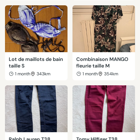
Lot de maillots de bain
Combinaison MANGO
taille S
fleurie taille M
1 month
343km
1 month
354km
Ralph Lauren T38
Tomy Hilfiger T38