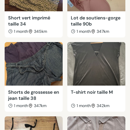
Short vert imprimé
Lot de soutiens-gorge
taille 34
taille 90b
1 month
345km
1 month
347km
Shorts de grossesse en
T-shirt noir taille M
jean taille 38
1 month
347km
1 month
342km