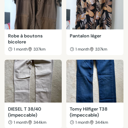
Robe à boutons
Pantalon léger
bicolore
1 month
337km
1 month
337km
DIESEL T 38/40
Tomy Hilfiger T38
(impeccable)
(impeccable)
1 month
344km
1 month
344km