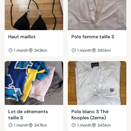
Haut maillot
Polo femme taille S
1 month
343km
1 month
345km
Lot de vêtements
Polo blanc S Thé
taille S
Kooples (2eme)
1 month
347km
1 month
345km