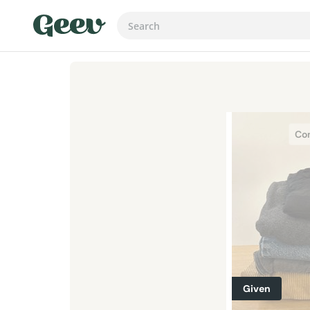
Con
Given