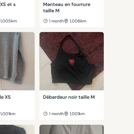
XS et s
Manteau en fourrure
taille M
1,005km
1 month
1,006km
lle XS
Débardeur noir taille M
1,001km
1 month
1,001km