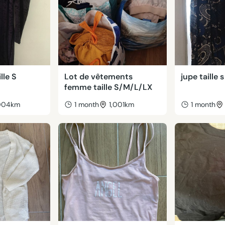
lle S
Lot de vêtements
jupe taille 
femme taille S/M/L/LX
,004km
1 month
1,001km
1 month