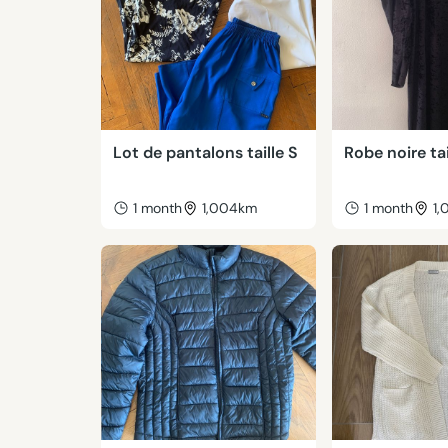
Lot de pantalons taille S
Robe noire tai
1 month
1,004km
1 month
1