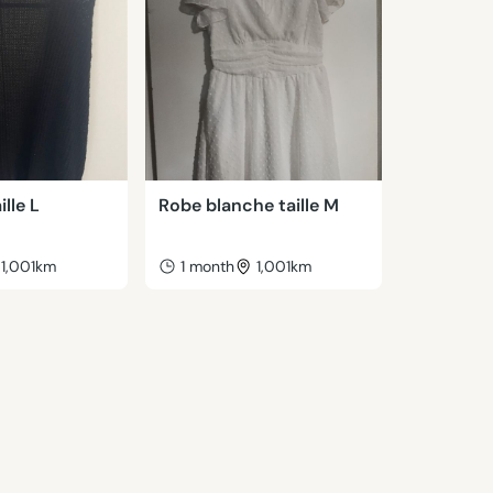
ille L
Robe blanche taille M
1,001km
1 month
1,001km