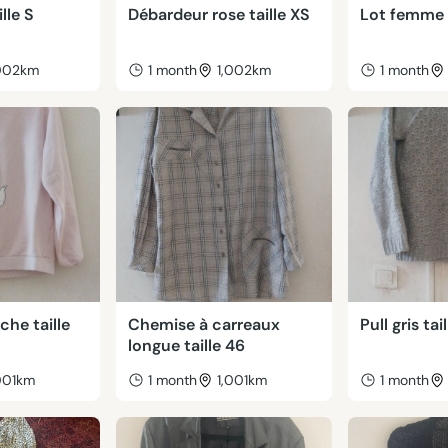
lle S
Débardeur rose taille XS
Lot femme 
,002km
1 month
1,002km
1 month
he taille
Chemise à carreaux
Pull gris tai
longue taille 46
001km
1 month
1,001km
1 month