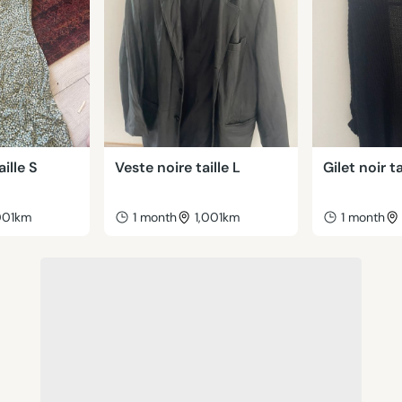
aille S
Veste noire taille L
Gilet noir ta
001km
1 month
1,001km
1 month