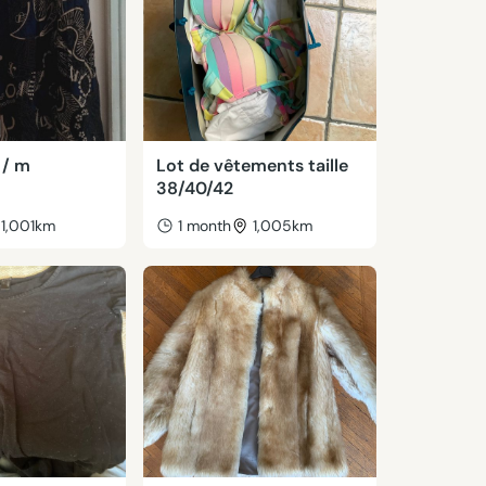
s / m
Lot de vêtements taille
38/40/42
1,001km
1 month
1,005km