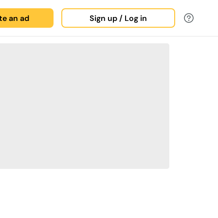
ate an ad
Sign up / Log in