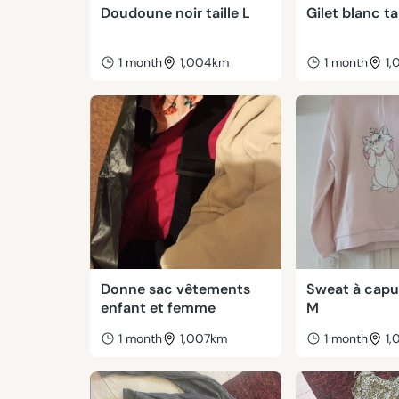
Doudoune noir taille L
Gilet blanc tai
1 month
1,004km
1 month
1
Donne sac vêtements
Sweat à capuc
enfant et femme
M
1 month
1,007km
1 month
1,