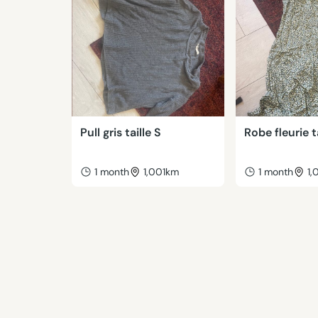
Pull gris taille S
Robe fleurie t
1 month
1,001km
1 month
1,