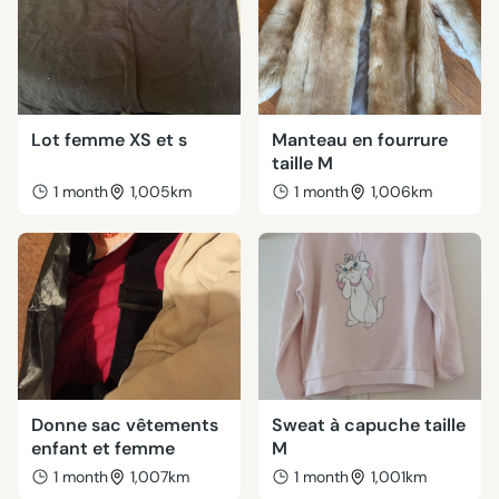
Lot femme XS et s
Manteau en fourrure
taille M
1 month
1,005km
1 month
1,006km
Donne sac vêtements
Sweat à capuche taille
enfant et femme
M
1 month
1,007km
1 month
1,001km