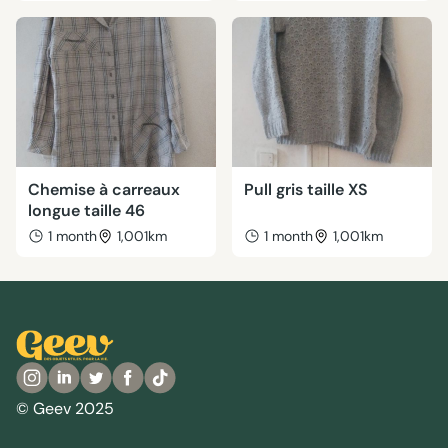
Chemise à carreaux
Pull gris taille XS
longue taille 46
1 month
1,001km
1 month
1,001km
© Geev 2025