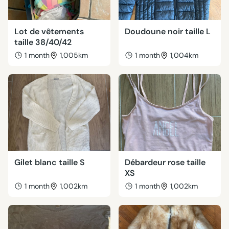
Lot de vêtements
Doudoune noir taille L
taille 38/40/42
1 month
1,005km
1 month
1,004km
Gilet blanc taille S
Débardeur rose taille
XS
1 month
1,002km
1 month
1,002km