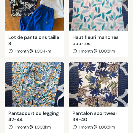
Lot de pantalons taille
Haut fleuri manches
S
courtes
1 month
1,004km
1 month
1,003km
Pantacourt ou legging
Pantalon sportwear
42-44
38-40
1 month
1,003km
1 month
1,003km