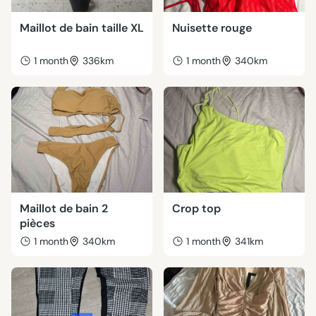
Maillot de bain taille XL
Nuisette rouge
1 month
336km
1 month
340km
Maillot de bain 2
Crop top
pièces
1 month
340km
1 month
341km