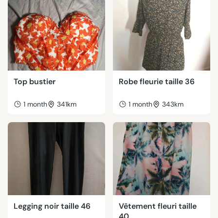
Top bustier
Robe fleurie taille 36
1 month
341km
1 month
343km
Legging noir taille 46
Vêtement fleuri taille
40