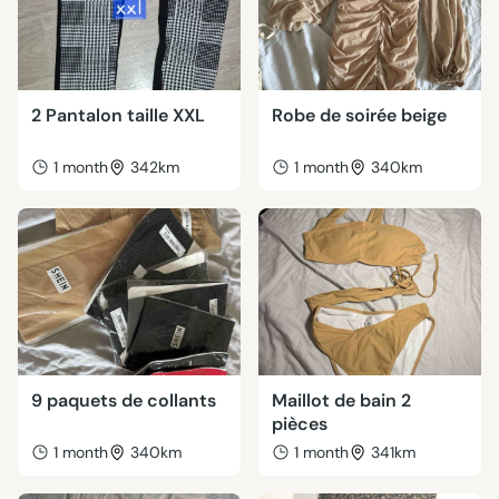
2 Pantalon taille XXL
Robe de soirée beige
1 month
342km
1 month
340km
9 paquets de collants
Maillot de bain 2
pièces
1 month
340km
1 month
341km