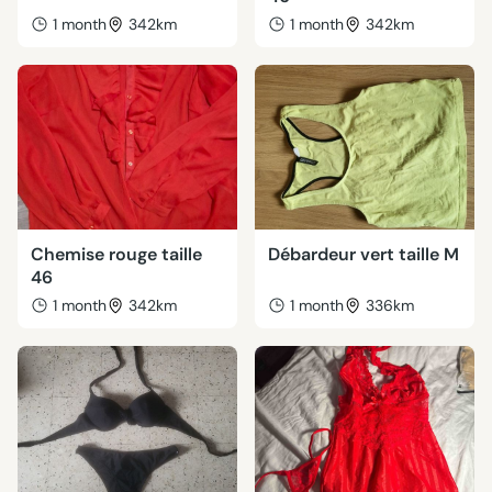
1 month
342km
1 month
342km
Chemise rouge taille
Débardeur vert taille M
46
1 month
342km
1 month
336km