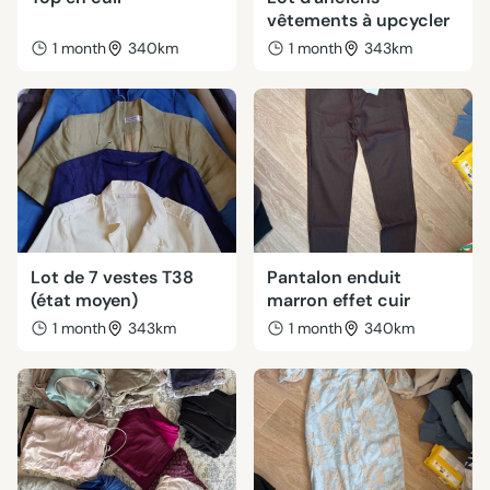
vêtements à upcycler
1 month
340km
1 month
343km
Lot de 7 vestes T38
Pantalon enduit
(état moyen)
marron effet cuir
1 month
343km
1 month
340km