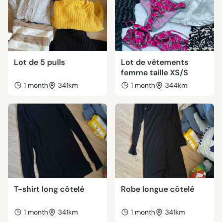
Lot de 5 pulls
Lot de vêtements
femme taille XS/S
1 month
341km
1 month
344km
T-shirt long côtelé
Robe longue côtelé
1 month
341km
1 month
341km