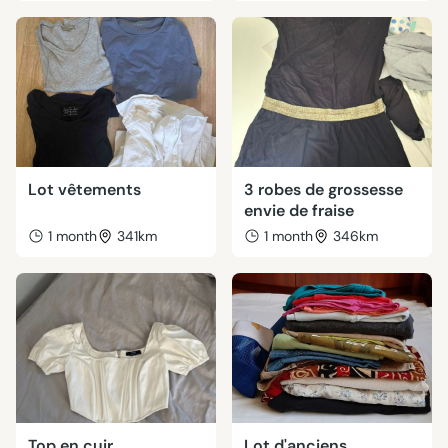
Lot vêtements
3 robes de grossesse
envie de fraise
1 month
341km
1 month
346km
Top en cuir
Lot d'anciens