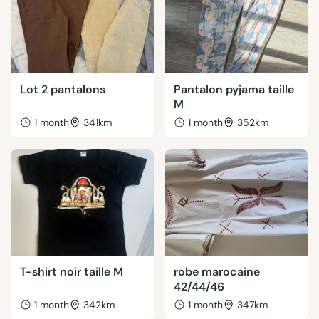
Lot 2 pantalons
Pantalon pyjama taille
M
1 month
341km
1 month
352km
T-shirt noir taille M
robe marocaine
42/44/46
1 month
342km
1 month
347km