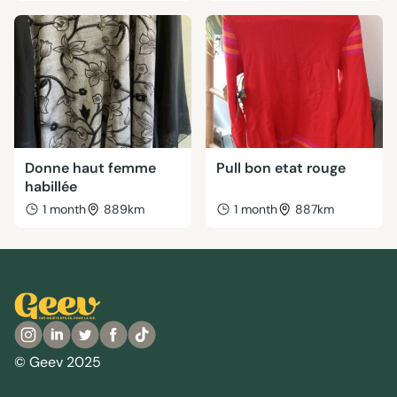
Donne haut femme
Pull bon etat rouge
habillée
1 month
889km
1 month
887km
© Geev 2025