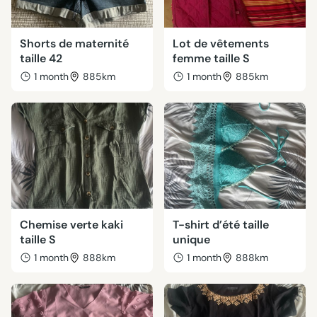
Shorts de maternité
Lot de vêtements
taille 42
femme taille S
1 month
885km
1 month
885km
Chemise verte kaki
T-shirt d’été taille
taille S
unique
1 month
888km
1 month
888km