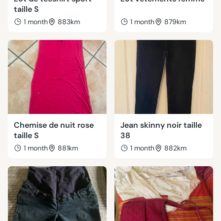
taille S
1 month
883km
1 month
879km
Chemise de nuit rose
Jean skinny noir taille
taille S
38
1 month
881km
1 month
882km