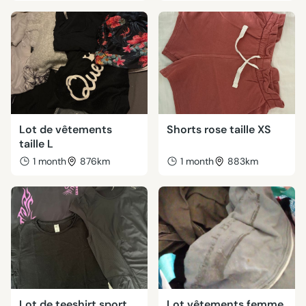
Lot de vêtements
Shorts rose taille XS
taille L
1 month
876km
1 month
883km
Lot de teeshirt sport
Lot vêtements femme