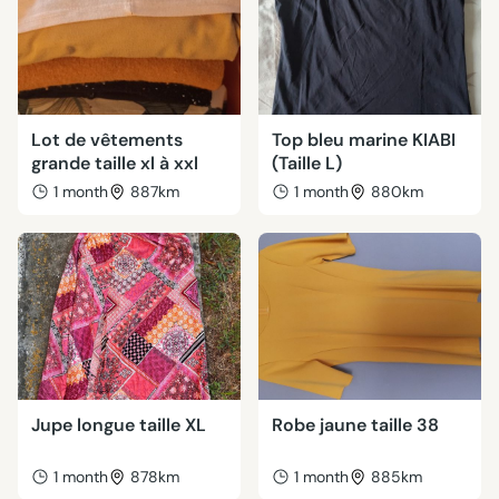
Lot de vêtements
Top bleu marine KIABI
grande taille xl à xxl
(Taille L)
1 month
887km
1 month
880km
Jupe longue taille XL
Robe jaune taille 38
1 month
878km
1 month
885km