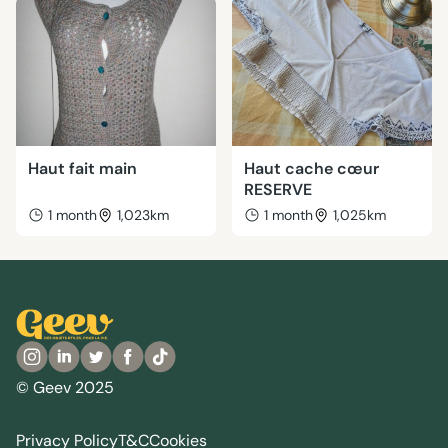
Haut fait main
Haut cache cœur
RESERVE
1 month
1,023km
1 month
1,025km
© Geev 2025
Privacy Policy
T&C
Cookies