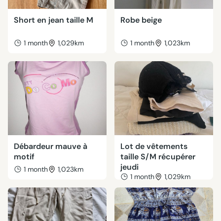
Short en jean taille M
Robe beige
1 month
1,029km
1 month
1,023km
Débardeur mauve à
Lot de vêtements
motif
taille S/M récupérer
jeudi
1 month
1,023km
1 month
1,029km