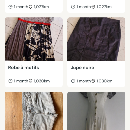
1 month
1,027km
1 month
1,027km
Robe à motifs
Jupe noire
1 month
1,030km
1 month
1,030km