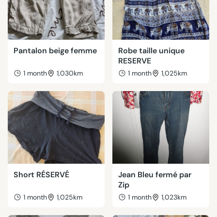
Pantalon beige femme
Robe taille unique
RESERVE
1 month
1,030km
1 month
1,025km
Short RÉSERVÉ
Jean Bleu fermé par
Zip
1 month
1,025km
1 month
1,023km