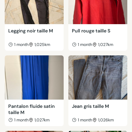
Legging noir taille M
Pull rouge taille S
1 month
1,025km
1 month
1,027km
Pantalon fluide satin
Jean gris taille M
taille M
1 month
1,027km
1 month
1,026km