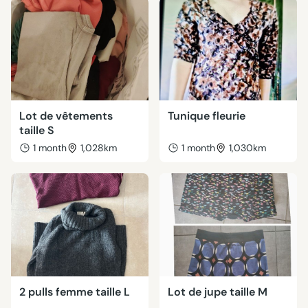
Lot de vêtements
Tunique fleurie
taille S
1 month
1,028km
1 month
1,030km
2 pulls femme taille L
Lot de jupe taille M