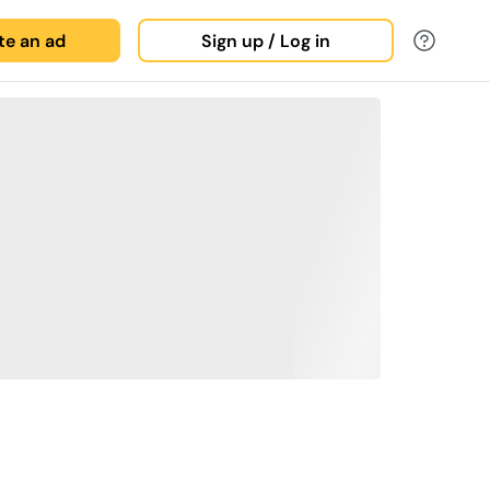
ate an ad
Sign up / Log in