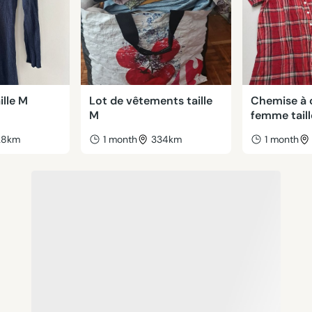
ille M
Lot de vêtements taille
Chemise à 
M
femme taill
28km
1 month
334km
1 month