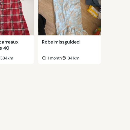
carreaux
Robe missguided
e 40
334km
1 month
341km