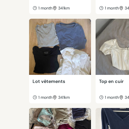
1 month
341km
1 month
3
Lot vêtements
Top en cuir
1 month
341km
1 month
3