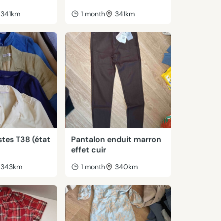
341km
1 month
341km
stes T38 (état
Pantalon enduit marron
effet cuir
343km
1 month
340km