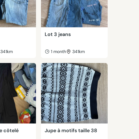
Lot 3 jeans
341km
1 month
341km
e côtelé
Jupe à motifs taille 38