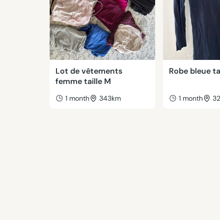
Lot de vêtements
Robe bleue ta
femme taille M
1 month
343km
1 month
3