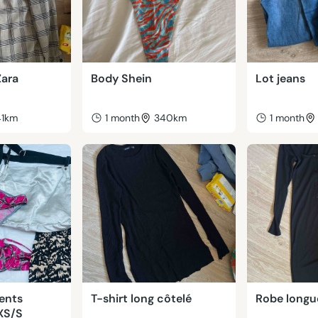
Zara
Body Shein
Lot jeans
41km
1 month
340km
1 month
ents
T-shirt long côtelé
Robe longu
 XS/S