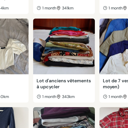
44km
1 month
341km
1 month
Lot d'anciens vêtements
Lot de 7 ve
à upcycler
moyen)
40km
1 month
343km
1 month