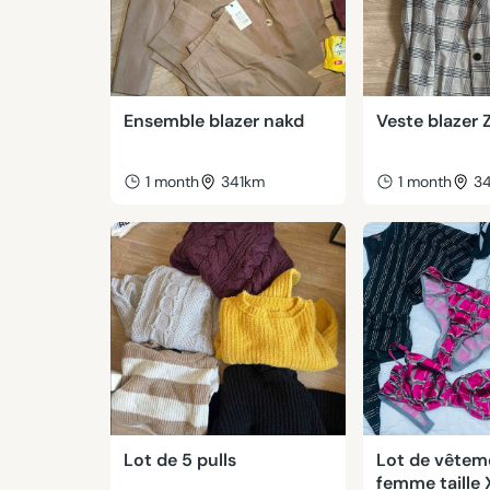
Ensemble blazer nakd
Veste blazer 
1 month
341km
1 month
3
Lot de 5 pulls
Lot de vêtem
femme taille