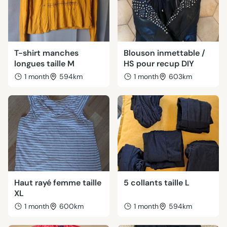
T-shirt manches
Blouson inmettable /
longues taille M
HS pour recup DIY
1 month
594km
1 month
603km
Haut rayé femme taille
5 collants taille L
XL
1 month
600km
1 month
594km