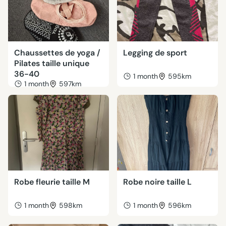
Chaussettes de yoga /
Legging de sport
Pilates taille unique
36-40
1 month
595km
1 month
597km
Robe fleurie taille M
Robe noire taille L
1 month
598km
1 month
596km