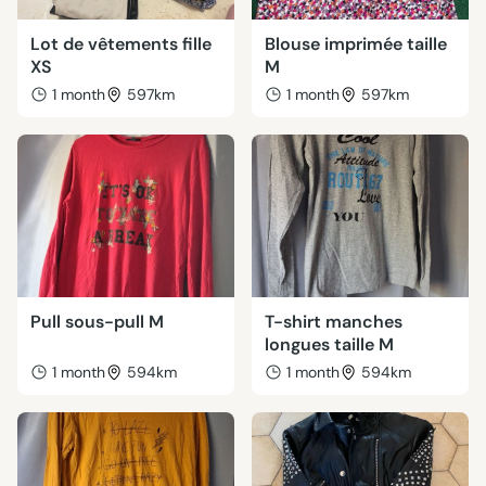
Lot de vêtements fille
Blouse imprimée taille
XS
M
1 month
597km
1 month
597km
Pull sous-pull M
T-shirt manches
longues taille M
1 month
594km
1 month
594km