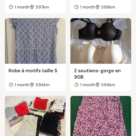
1 month
597km
1 month
598km
Robe à motifs taille S
2 soutiens-gorge en
90B
1 month
594km
1 month
594km