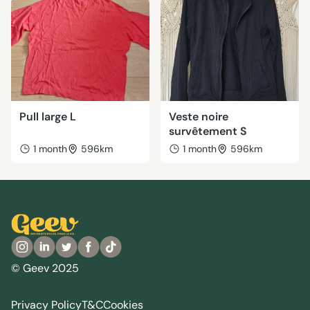
Pull large L
Veste noire
survêtement S
1 month
596km
1 month
596km
© Geev 2025
Privacy Policy
T&C
Cookies