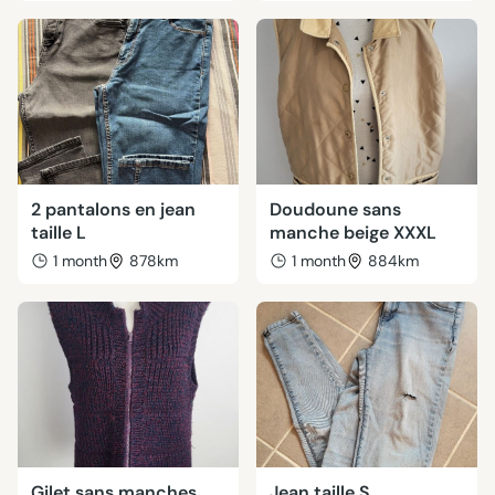
2 pantalons en jean
Doudoune sans
taille L
manche beige XXXL
1 month
878km
1 month
884km
Gilet sans manches
Jean taille S