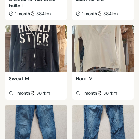
taille L
1 month
884km
1 month
884km
Sweat M
Haut M
1 month
887km
1 month
887km