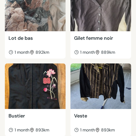
Lot de bas
Gilet femme noir
1 month
892km
1 month
889km
Bustier
Veste
1 month
893km
1 month
893km