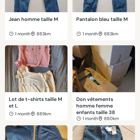
Jean homme taille M
Pantalon bleu taille M
1 month
883km
1 month
883km
Lot de t-shirts taille M
Don vêtements
et L
homme femme
enfants taille 38
1 month
889km
1 month
880km