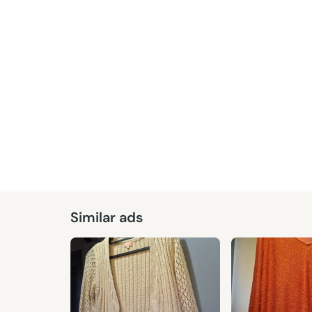
Given
Similar ads