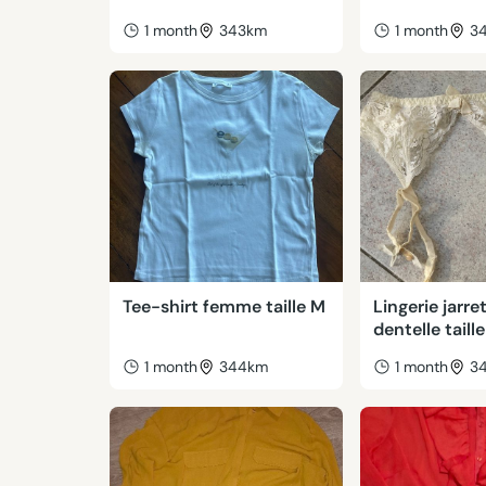
1 month
343km
1 month
3
Tee-shirt femme taille M
Lingerie jarret
dentelle taill
1 month
344km
1 month
3