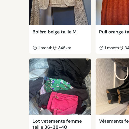
Boléro beige taille M
Pull orange ta
1 month
345km
1 month
3
Lot vetements femme
Vêtements 
taille 36-38-40