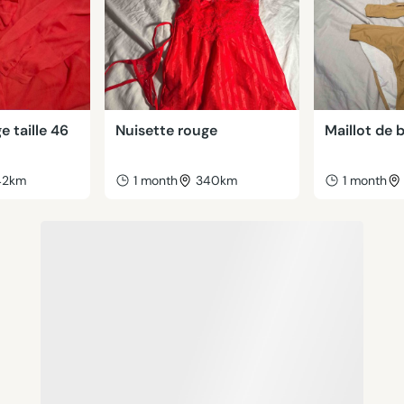
 taille 46
Nuisette rouge
Maillot de 
42km
1 month
340km
1 month