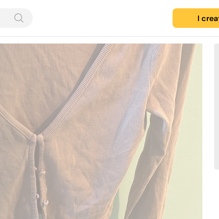
I cre