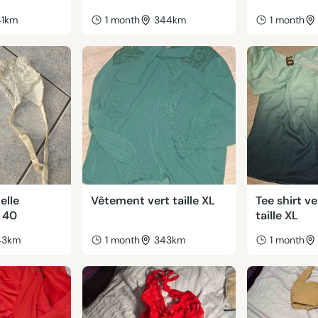
41km
1 month
344km
1 month
elle
Vêtement vert taille XL
Tee shirt v
e 40
taille XL
43km
1 month
343km
1 month