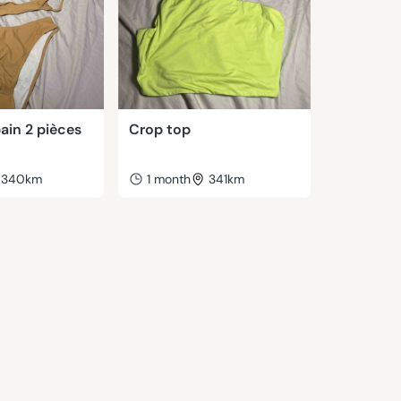
bain 2 pièces
Crop top
340km
1 month
341km