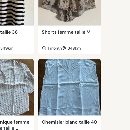
taille 36
Shorts femme taille M
349km
1 month
349km
unique femme
Chemisier blanc taille 40
 taille L