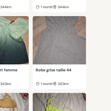
344km
1 month
344km
ert femme
Robe grise taille 44
342km
1 month
342km