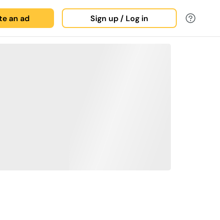
ate an ad
Sign up / Log in