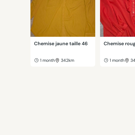
Chemise jaune taille 46
Chemise rouge
1 month
342km
1 month
3