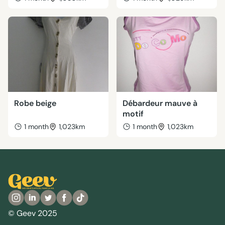
Robe beige
Débardeur mauve à
motif
1 month
1,023km
1 month
1,023km
© Geev 2025