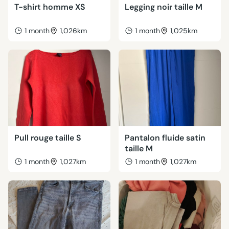
T-shirt homme XS
Legging noir taille M
1 month
1,026km
1 month
1,025km
Pull rouge taille S
Pantalon fluide satin
taille M
1 month
1,027km
1 month
1,027km