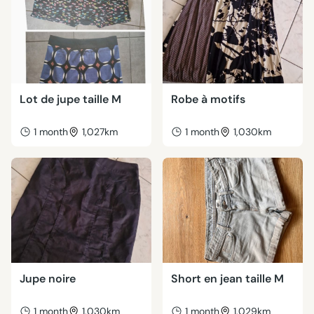
Lot de jupe taille M
Robe à motifs
1 month
1,027km
1 month
1,030km
Jupe noire
Short en jean taille M
1 month
1,030km
1 month
1,029km