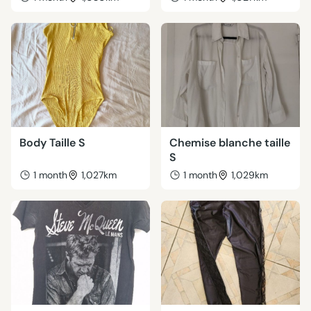
Body Taille S
Chemise blanche taille
S
1 month
1,027km
1 month
1,029km