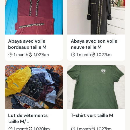
Abaya avec voile
Abaya avec son voile
bordeaux taille M
neuve taille M
1 month
1,027km
1 month
1,027km
Lot de vêtements
T-shirt vert taille M
taille M/L
1 month
1,030km
1 month
1,027km