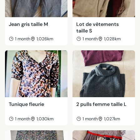
Jean gris taille M
Lot de vêtements
taille S
1 month
1,026km
1 month
1,028km
Tunique fleurie
2 pulls femme taille L
1 month
1,030km
1 month
1,027km