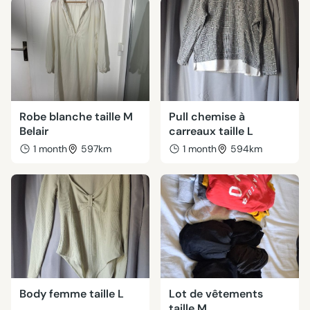
Robe blanche taille M
Pull chemise à
Belair
carreaux taille L
1 month
597km
1 month
594km
Body femme taille L
Lot de vêtements
taille M