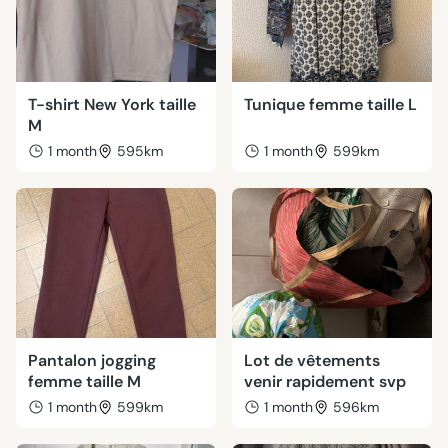
T-shirt New York taille
Tunique femme taille L
M
1 month
595km
1 month
599km
Pantalon jogging
Lot de vêtements
femme taille M
venir rapidement svp
1 month
599km
1 month
596km