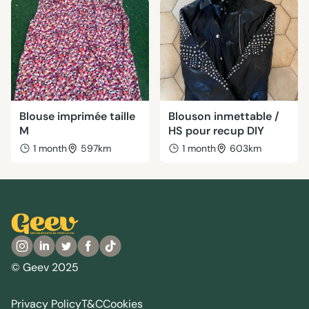
Blouse imprimée taille
Blouson inmettable /
M
HS pour recup DIY
1 month
597km
1 month
603km
© Geev 2025
Privacy Policy
T&C
Cookies