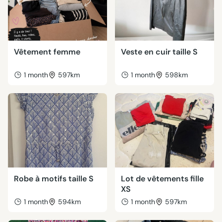
Vêtement femme
Veste en cuir taille S
1 month
597km
1 month
598km
Robe à motifs taille S
Lot de vêtements fille
XS
1 month
594km
1 month
597km