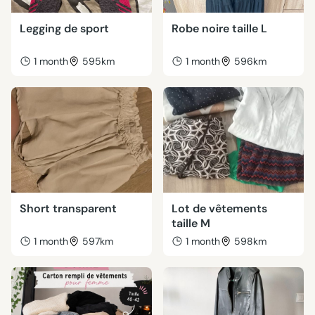
Legging de sport
Robe noire taille L
1 month
595km
1 month
596km
Short transparent
Lot de vêtements
taille M
1 month
597km
1 month
598km