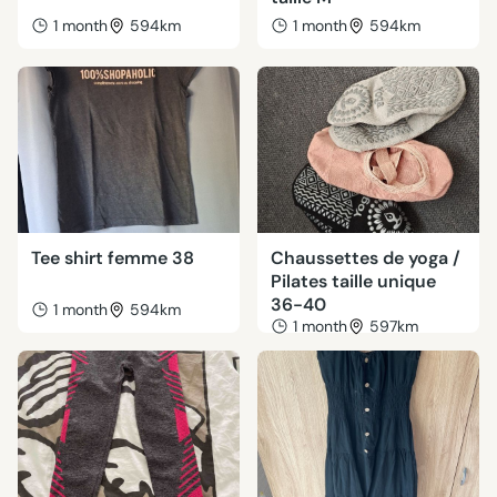
1 month
594km
1 month
594km
Tee shirt femme 38
Chaussettes de yoga /
Pilates taille unique
36-40
1 month
594km
1 month
597km