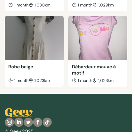
1 month
1,030km
1 month
1,029km
Robe beige
Débardeur mauve à
motif
1 month
1,023km
1 month
1,023km
© Geev 2025