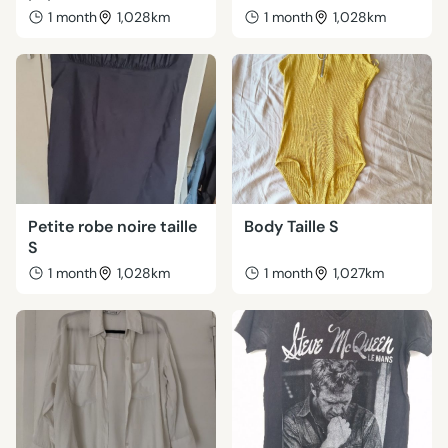
1 month
1,028km
1 month
1,028km
Petite robe noire taille
Body Taille S
S
1 month
1,028km
1 month
1,027km