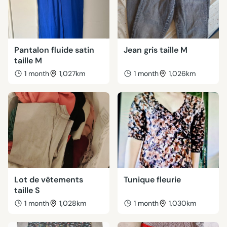
Pantalon fluide satin
Jean gris taille M
taille M
1 month
1,027km
1 month
1,026km
Lot de vêtements
Tunique fleurie
taille S
1 month
1,028km
1 month
1,030km