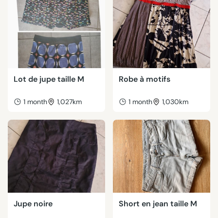
Lot de jupe taille M
Robe à motifs
1 month
1,027km
1 month
1,030km
Jupe noire
Short en jean taille M