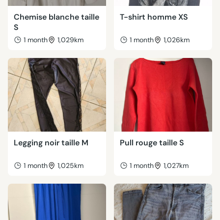
Chemise blanche taille
T-shirt homme XS
S
1 month
1,029km
1 month
1,026km
Legging noir taille M
Pull rouge taille S
1 month
1,025km
1 month
1,027km