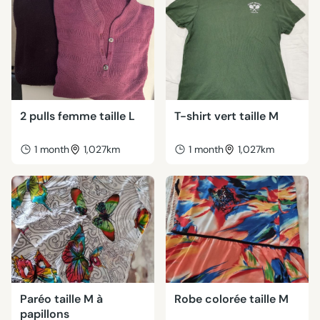
2 pulls femme taille L
T-shirt vert taille M
1 month
1,027km
1 month
1,027km
Paréo taille M à
Robe colorée taille M
papillons