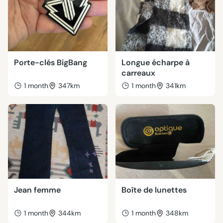
Porte-clés BigBang
Longue écharpe à
carreaux
1 month
347km
1 month
341km
Jean femme
Boîte de lunettes
1 month
344km
1 month
348km