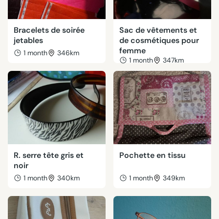
Bracelets de soirée
Sac de vêtements et
jetables
de cosmétiques pour
femme
1 month
346km
1 month
347km
R. serre tête gris et
Pochette en tissu
noir
1 month
340km
1 month
349km