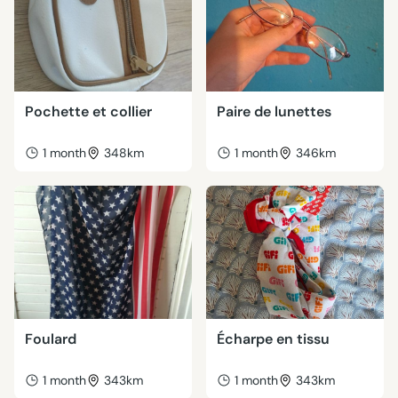
Pochette et collier
Paire de lunettes
1 month
348km
1 month
346km
Foulard
Écharpe en tissu
1 month
343km
1 month
343km