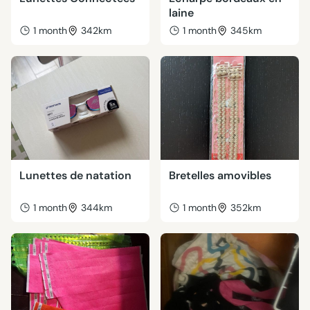
laine
1 month
342km
1 month
345km
Lunettes de natation
Bretelles amovibles
1 month
344km
1 month
352km