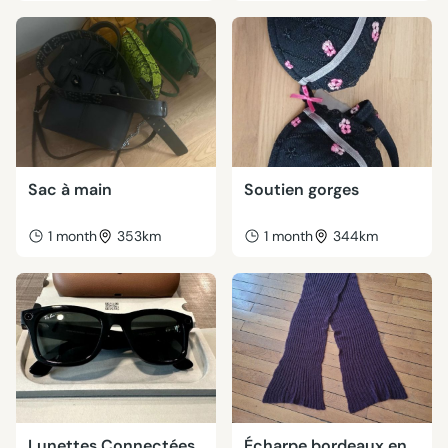
Sac à main
Soutien gorges
1 month
353km
1 month
344km
Lunettes Connectées
Écharpe bordeaux en