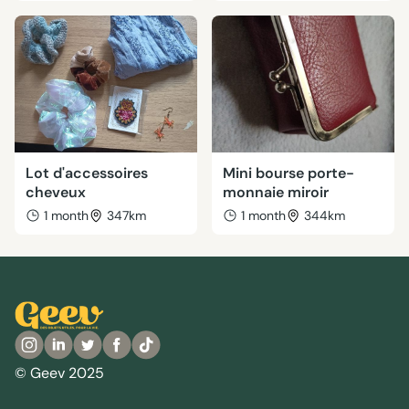
Lot d'accessoires
Mini bourse porte-
cheveux
monnaie miroir
1 month
347km
1 month
344km
© Geev 2025