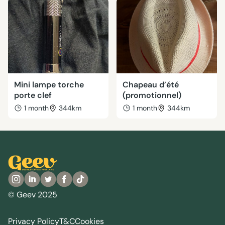
Mini lampe torche
Chapeau d’été
porte clef
(promotionnel)
1 month
344km
1 month
344km
© Geev 2025
Privacy Policy
T&C
Cookies