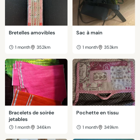
Bretelles amovibles
Sac à main
1 month
352km
1 month
353km
Bracelets de soirée
Pochette en tissu
jetables
1 month
346km
1 month
349km