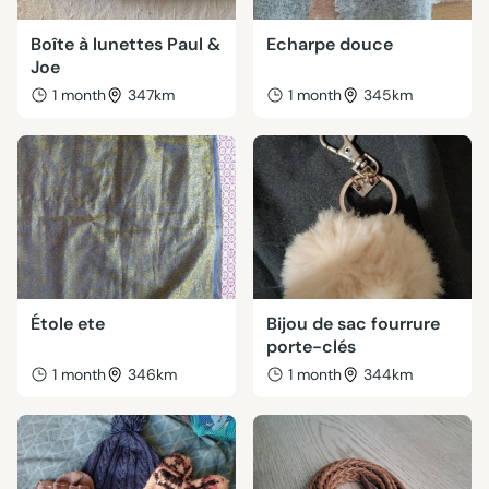
Boîte à lunettes Paul &
Echarpe douce
Joe
1 month
347km
1 month
345km
Étole ete
Bijou de sac fourrure
porte-clés
1 month
346km
1 month
344km