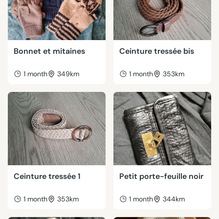
Bonnet et mitaines
Ceinture tressée bis
1 month
349km
1 month
353km
Ceinture tressée 1
Petit porte-feuille noir
1 month
353km
1 month
344km