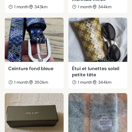
1 month
343km
1 month
344km
Ceinture fond bleue
Étui et lunettes soleil
petite tête
1 month
350km
1 month
344km