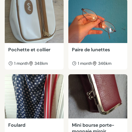
Pochette et collier
Paire de lunettes
1 month
348km
1 month
346km
Foulard
Mini bourse porte-
monnaie miroir