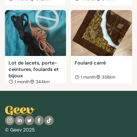
Lot de lacets, porte-
Foulard carré
ceintures, foulards et
bijoux
1 month
338km
1 month
344km
© Geev 2025