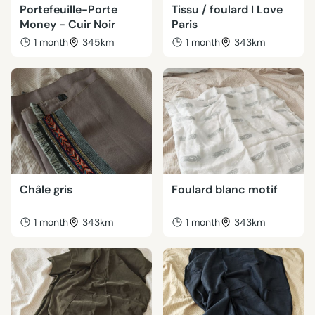
Portefeuille-Porte
Tissu / foulard I Love
Money - Cuir Noir
Paris
1 month
345km
1 month
343km
Châle gris
Foulard blanc motif
1 month
343km
1 month
343km