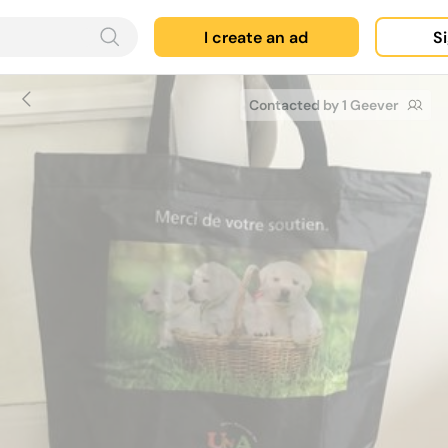
I create an ad
Si
Contacted by 1 Geever