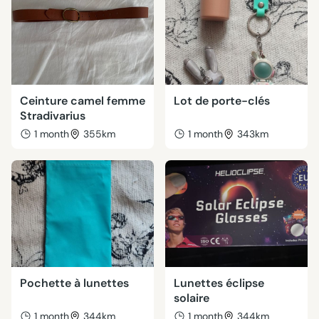
Ceinture camel femme
Lot de porte-clés
Stradivarius
1 month
355km
1 month
343km
Pochette à lunettes
Lunettes éclipse
solaire
1 month
344km
1 month
344km