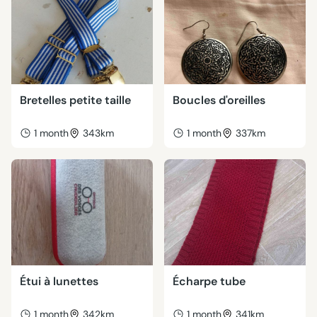
Bretelles petite taille
Boucles d'oreilles
1 month
343km
1 month
337km
Étui à lunettes
Écharpe tube
1 month
342km
1 month
341km