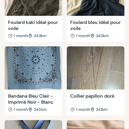
Foulard kaki idéal pour
Foulard bleu idéal pour
voile
voile
1 month
343km
1 month
343km
Bandana Bleu Clair -
Collier papillon doré
Imprimé Noir - Blanc
1 month
345km
1 month
341km