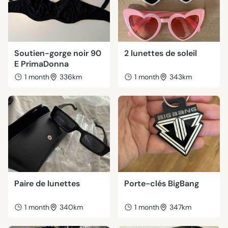
Soutien-gorge noir 90
2 lunettes de soleil
E PrimaDonna
1 month
336km
1 month
343km
Paire de lunettes
Porte-clés BigBang
1 month
340km
1 month
347km