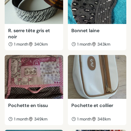
R. serre tête gris et
Bonnet laine
noir
1 month
340km
1 month
343km
Pochette en tissu
Pochette et collier
1 month
349km
1 month
348km