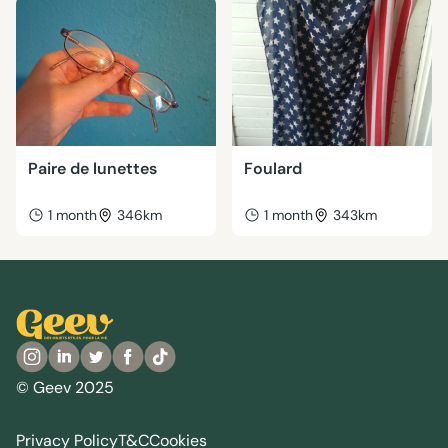
Paire de lunettes
Foulard
1 month
346km
1 month
343km
© Geev 2025
Privacy Policy
T&C
Cookies