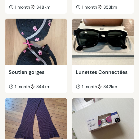
1 month
348km
1 month
353km
Soutien gorges
Lunettes Connectées
1 month
344km
1 month
342km