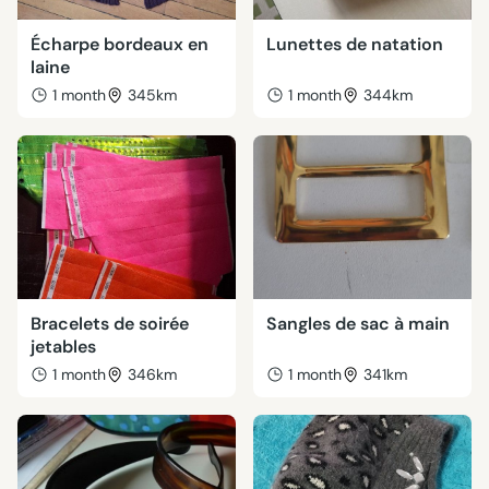
Écharpe bordeaux en
Lunettes de natation
laine
1 month
345km
1 month
344km
Bracelets de soirée
Sangles de sac à main
jetables
1 month
346km
1 month
341km