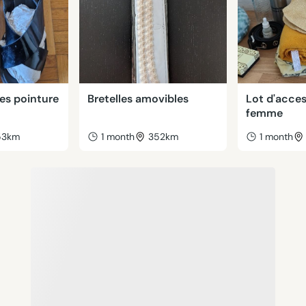
es pointure
Bretelles amovibles
Lot d'acces
femme
53km
1 month
352km
1 month