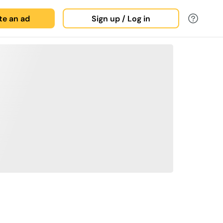
ate an ad
Sign up / Log in