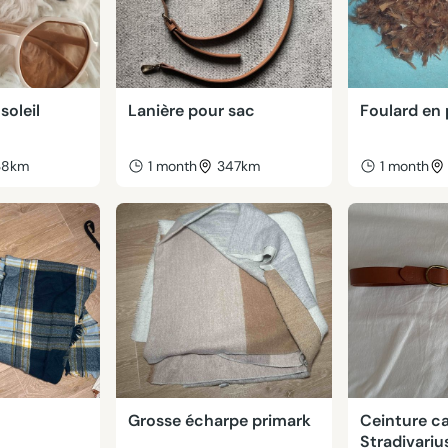
soleil
Lanière pour sac
Foulard en
38km
1 month
347km
1 month
Grosse écharpe primark
Ceinture c
Stradivariu