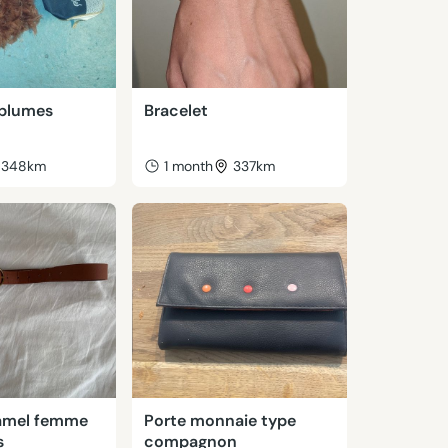
 plumes
Bracelet
348km
1 month
337km
amel femme
Porte monnaie type
s
compagnon