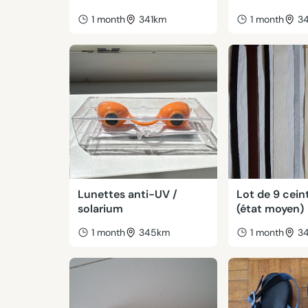
1 month
341km
1 month
3
Lunettes anti-UV /
Lot de 9 cein
solarium
(état moyen)
1 month
345km
1 month
3