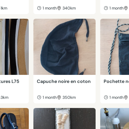
41km
1 month
340km
1 month
tures L75
Capuche noire en coton
Pochette n
43km
1 month
350km
1 month