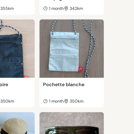
355km
1 month
342km
oire
Pochette blanche
350km
1 month
350km