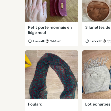
Petit porte monnaie en
3 lunettes de 
liège neuf
1 month
344km
1 month
3
Foulard
Lot écharpes