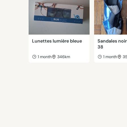
Lunettes lumière bleue
Sandales noir
38
1 month
346km
1 month
3