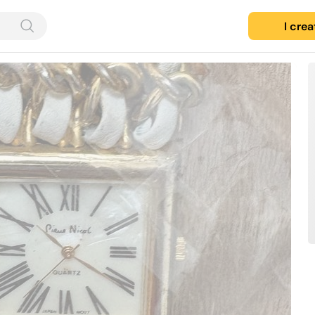
I cre