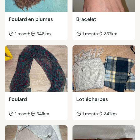
Foulard en plumes
Bracelet
1 month
348km
1 month
337km
Foulard
Lot écharpes
1 month
341km
1 month
341km