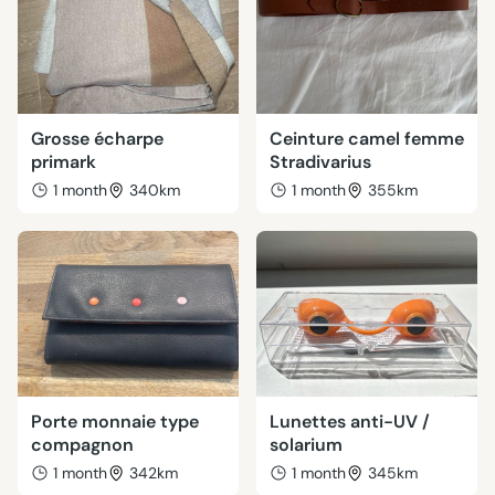
Grosse écharpe
Ceinture camel femme
primark
Stradivarius
1 month
340km
1 month
355km
Porte monnaie type
Lunettes anti-UV /
compagnon
solarium
1 month
342km
1 month
345km