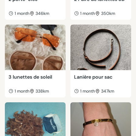
1 month
346km
1 month
350km
3 lunettes de soleil
Lanière pour sac
1 month
338km
1 month
347km