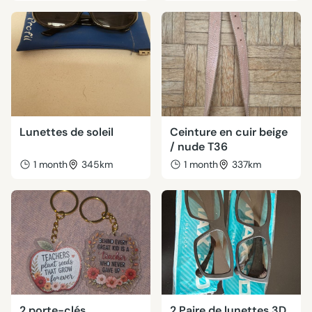
Lunettes de soleil
Ceinture en cuir beige
/ nude T36
1 month
345km
1 month
337km
2 porte-clés
2 Paire de lunettes 3D