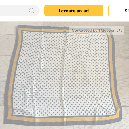
I create an ad
Si
Contacted by 1 Geever