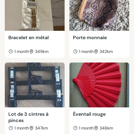
Bracelet en métal
Porte monnaie
1 month
349km
1 month
342km
Lot de 3 cintres à
Éventail rouge
pinces
1 month
347km
1 month
346km