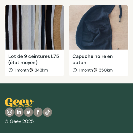
Lot de 9 ceintures L75
Capuche noire en
(état moyen)
coton
1 month
343km
1 month
350km
© Geev 2025