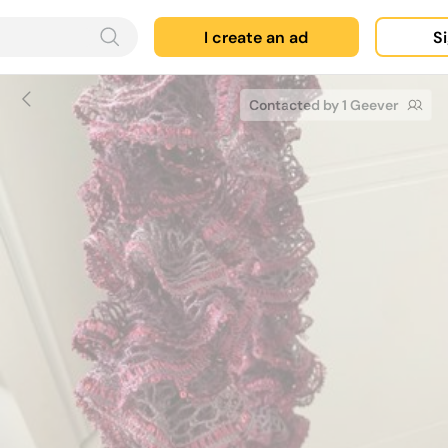
I create an ad
Si
Contacted by 1 Geever