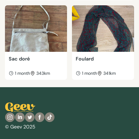
Sac doré
Foulard
1 month
343km
1 month
341km
© Geev 2025