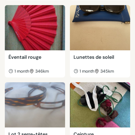
Éventail rouge
Lunettes de soleil
1 month
346km
1 month
345km
Lot 2 serre-têtes
Ceinture