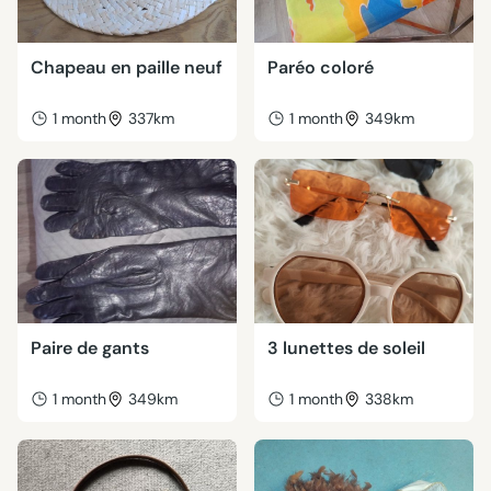
Chapeau en paille neuf
Paréo coloré
1 month
337km
1 month
349km
Paire de gants
3 lunettes de soleil
1 month
349km
1 month
338km