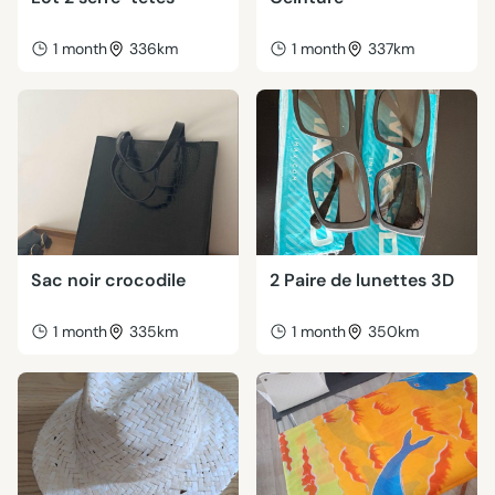
1 month
336km
1 month
337km
Sac noir crocodile
2 Paire de lunettes 3D
1 month
335km
1 month
350km