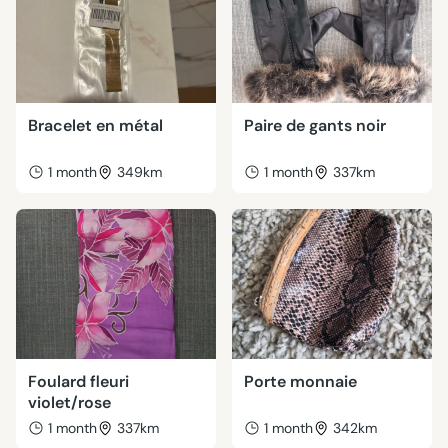
Bracelet en métal
Paire de gants noir
1 month
349km
1 month
337km
Foulard fleuri
Porte monnaie
violet/rose
1 month
337km
1 month
342km