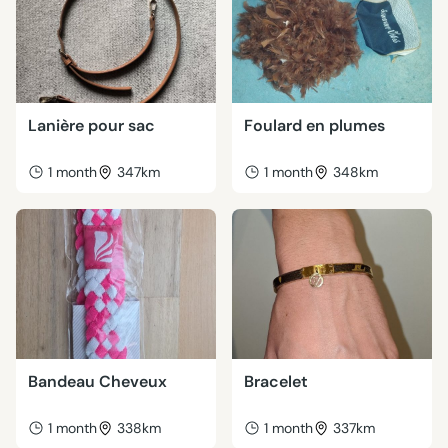
Lanière pour sac
Foulard en plumes
1 month
347km
1 month
348km
Bandeau Cheveux
Bracelet
1 month
338km
1 month
337km