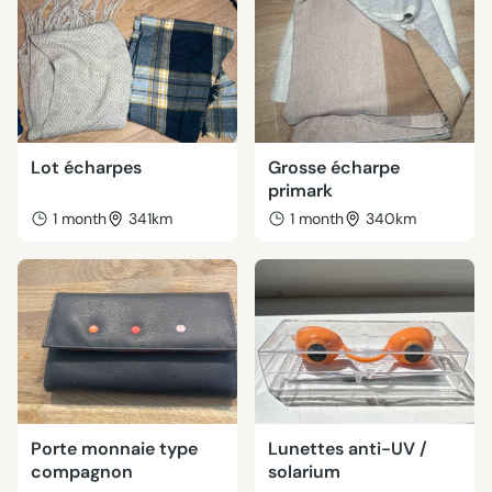
Lot écharpes
Grosse écharpe
primark
1 month
341km
1 month
340km
Porte monnaie type
Lunettes anti-UV /
compagnon
solarium