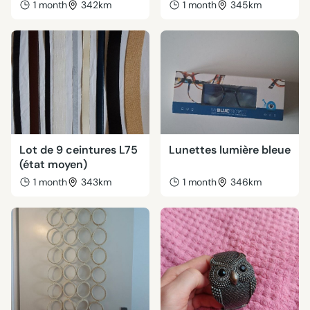
1 month
342km
1 month
345km
Lot de 9 ceintures L75
Lunettes lumière bleue
(état moyen)
1 month
343km
1 month
346km