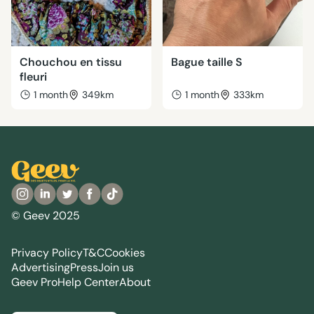
Chouchou en tissu
Bague taille S
fleuri
1 month
349km
1 month
333km
© Geev 2025
Privacy Policy
T&C
Cookies
Advertising
Press
Join us
Geev Pro
Help Center
About