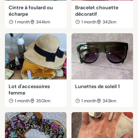
Cintre à foulard ou
Bracelet chouette
écharpe
décoratif
1 month
344km
1 month
342km
Lot d'accessoires
Lunettes de soleil 1
femme
1 month
350km
1 month
343km