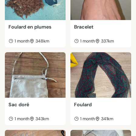
Foulard en plumes
Bracelet
1 month
348km
1 month
337km
Sac doré
Foulard
1 month
343km
1 month
341km