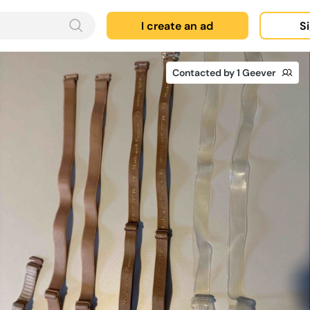
I create an ad
Si
Contacted by 1 Geever