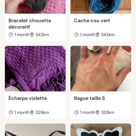
Bracelet chouette
Cache cou vert
décoratif
1 month
342km
1 month
342km
Écharpe violette
Bague taille S
1 month
329km
1 month
333km