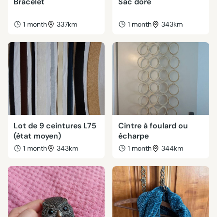
Bracelet
Sac doré
1 month
337km
1 month
343km
Lot de 9 ceintures L75
Cintre à foulard ou
(état moyen)
écharpe
1 month
343km
1 month
344km