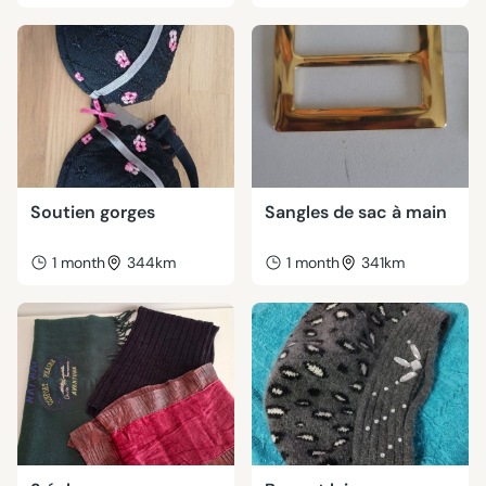
Soutien gorges
Sangles de sac à main
1 month
344km
1 month
341km