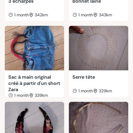
3 écharpes
Bonnet laine
1 month
342km
1 month
343km
Sac à main original
Serre tête
créé à partir d'un short
Zara
1 month
329km
1 month
339km