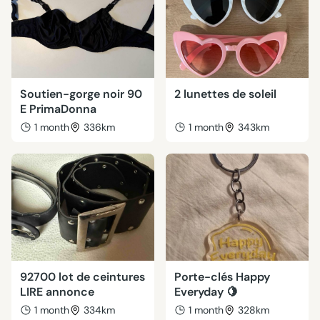
Soutien-gorge noir 90
2 lunettes de soleil
E PrimaDonna
1 month
336km
1 month
343km
92700 lot de ceintures
Porte-clés Happy
LIRE annonce
Everyday 🍋
1 month
334km
1 month
328km