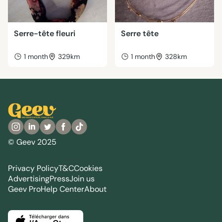
Serre-tête fleuri
Serre tête
1 month
329km
1 month
328km
© Geev 2025
Privacy Policy
T&C
Cookies
Advertising
Press
Join us
Geev Pro
Help Center
About