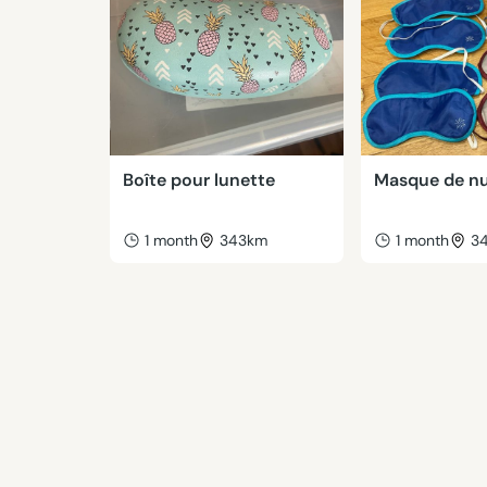
Boîte pour lunette
Masque de nu
1 month
343km
1 month
3