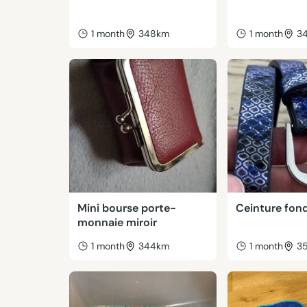
1 month
348km
1 month
3
Mini bourse porte-
Ceinture fon
monnaie miroir
1 month
344km
1 month
3