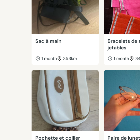
Sac à main
Bracelets de 
jetables
1 month
353km
1 month
3
Pochette et collier
Paire de lune