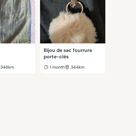
Bijou de sac fourrure
porte-clés
346km
1 month
344km