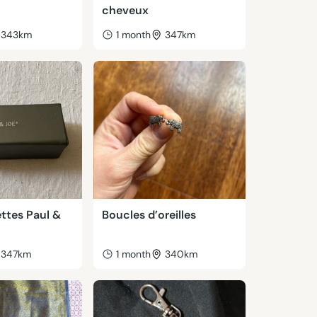
cheveux
343km
1 month
347km
ettes Paul &
Boucles d’oreilles
347km
1 month
340km