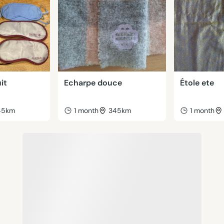
it
Echarpe douce
Étole ete
45km
1 month
345km
1 month