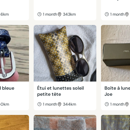
46km
1 month
343km
1 month
d bleue
Étui et lunettes soleil
Boîte à lun
petite tête
Joe
50km
1 month
344km
1 month