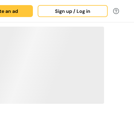
ate an ad
Sign up / Log in