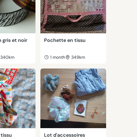
e gris et noir
Pochette en tissu
340km
1 month
349km
tissu
Lot d'accessoires