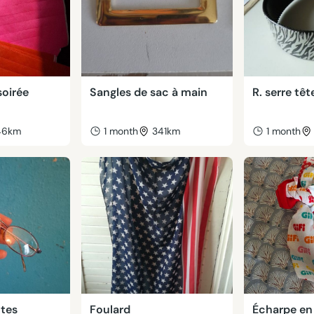
soirée
Sangles de sac à main
R. serre têt
46km
1 month
341km
1 month
ttes
Foulard
Écharpe en 