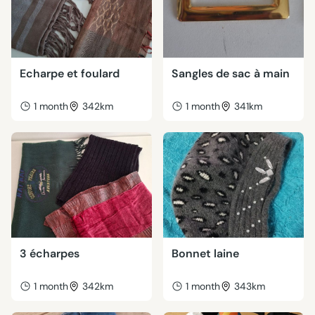
Echarpe et foulard
Sangles de sac à main
1 month
342km
1 month
341km
3 écharpes
Bonnet laine
1 month
342km
1 month
343km