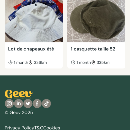
Lot de chapeaux été
1 casquette taille 52
1 month
336km
1 month
335km
© Geev 2025
Privacy Policy
T&C
Cookies