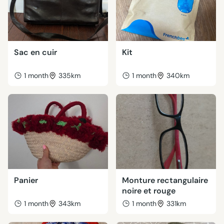
Sac en cuir
Kit
1 month
335km
1 month
340km
Panier
Monture rectangulaire
noire et rouge
1 month
343km
1 month
331km