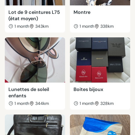
Lot de 9 ceintures L75
Montre
(état moyen)
1 month
343km
1 month
338km
Lunettes de soleil
Boites bijoux
enfants
1 month
344km
1 month
328km