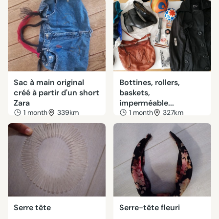
Sac à main original
Bottines, rollers,
créé à partir d'un short
baskets,
Zara
imperméable...
1 month
339km
1 month
327km
Serre tête
Serre-tête fleuri