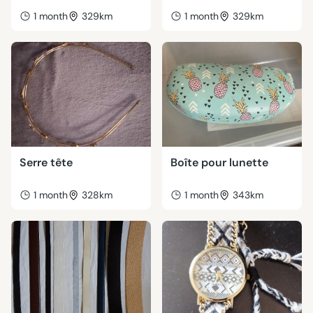
1 month
329km
1 month
329km
Serre tête
Boîte pour lunette
1 month
328km
1 month
343km