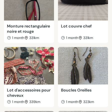
Monture rectangulaire
Lot couvre chef
noire et rouge
1 month
331km
1 month
331km
Lot d'accessoires pour
Boucles Oreilles
cheveux
1 month
339km
1 month
323km