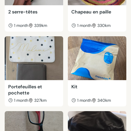
2 serre-têtes
Chapeau en paille
1 month
339km
1 month
330km
Portefeuilles et
Kit
pochette
1 month
327km
1 month
340km