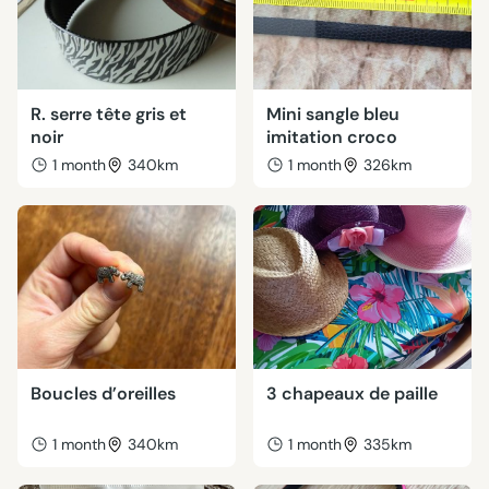
R. serre tête gris et
Mini sangle bleu
noir
imitation croco
1 month
340km
1 month
326km
Boucles d’oreilles
3 chapeaux de paille
1 month
340km
1 month
335km