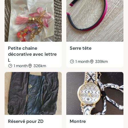
Petite chaîne
Serre tête
décorative avec lettre
L
1 month
339km
1 month
326km
Réservé pour ZD
Montre