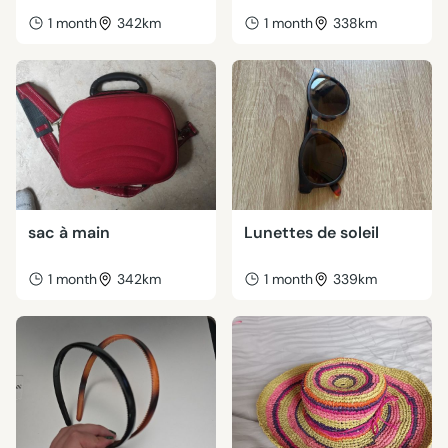
1 month
342km
1 month
338km
sac à main
Lunettes de soleil
1 month
342km
1 month
339km