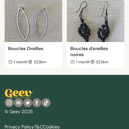
Boucles Oreilles
Boucles d'oreilles
noires
1 month
323km
1 month
323km
© Geev 2025
Privacy Policy
T&C
Cookies