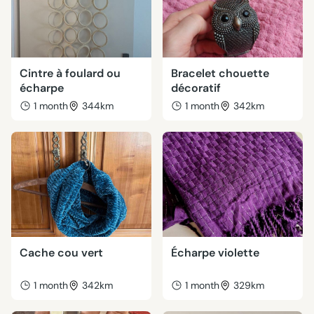
Cintre à foulard ou
Bracelet chouette
écharpe
décoratif
1 month
344km
1 month
342km
Cache cou vert
Écharpe violette
1 month
342km
1 month
329km