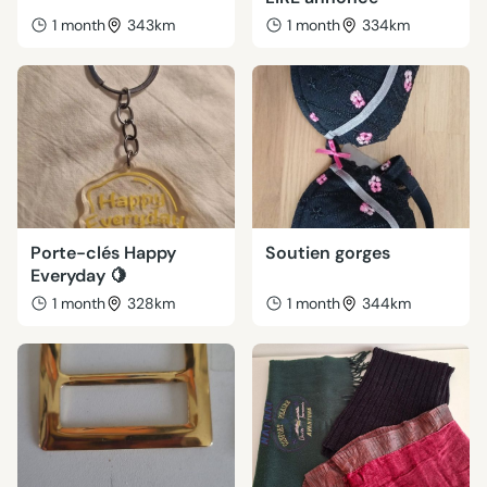
1 month
343km
1 month
334km
Porte-clés Happy
Soutien gorges
Everyday 🍋
1 month
328km
1 month
344km