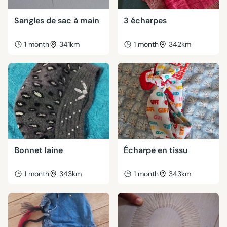
Sangles de sac à main
3 écharpes
1 month
341km
1 month
342km
Bonnet laine
Écharpe en tissu
1 month
343km
1 month
343km