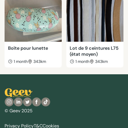
Boîte pour lunette
Lot de 9 ceintures L75
(état moyen)
1 month
343km
1 month
343km
© Geev 2025
Privacy Policy
T&C
Cookies