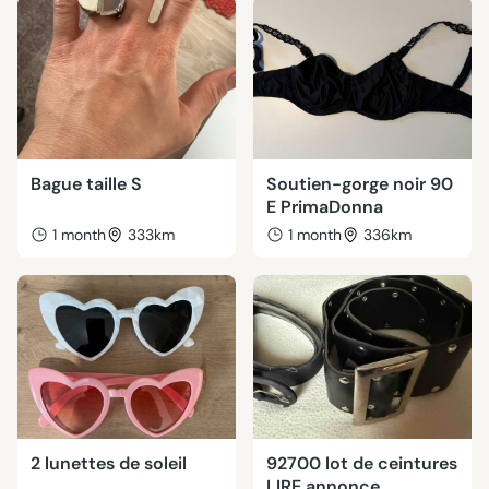
Bague taille S
Soutien-gorge noir 90
E PrimaDonna
1 month
333km
1 month
336km
2 lunettes de soleil
92700 lot de ceintures
LIRE annonce