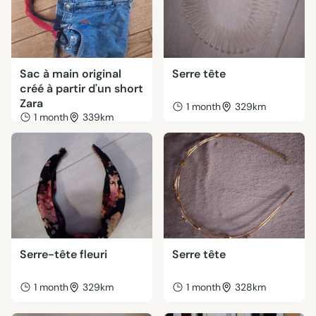
Sac à main original
Serre tête
créé à partir d'un short
Zara
1 month
329km
1 month
339km
Serre-tête fleuri
Serre tête
1 month
329km
1 month
328km