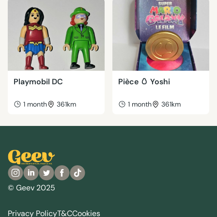
Playmobil DC
Pièce 🥚 Yoshi
1 month
361km
1 month
361km
© Geev 2025
Privacy Policy
T&C
Cookies