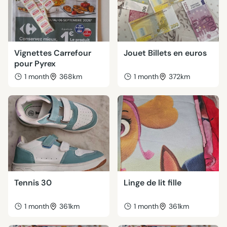
Vignettes Carrefour
Jouet Billets en euros
pour Pyrex
1 month
368km
1 month
372km
Tennis 30
Linge de lit fille
1 month
361km
1 month
361km