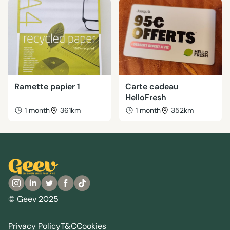
Ramette papier 1
Carte cadeau
HelloFresh
1 month
361km
1 month
352km
© Geev 2025
Privacy Policy
T&C
Cookies