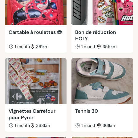
Cartable à roulettes 🐞
Bon de réduction
HOLY
1 month
361km
1 month
355km
Vignettes Carrefour
Tennis 30
pour Pyrex
1 month
368km
1 month
361km