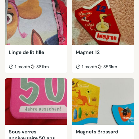
Linge de lit fille
Magnet 12
1 month
361km
1 month
353km
Sous verres
Magnets Brossard
anniversaire 50 ans